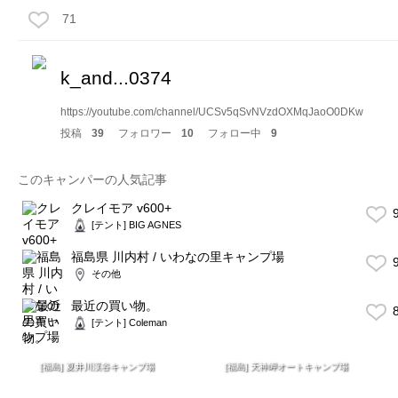
71
k_and...0374
https://youtube.com/channel/UCSv5qSvNVzdOXMqJaoO0DKw
投稿
39
フォロワー
10
フォロー中
9
このキャンパーの人気記事
クレイモア v600+
9
[テント] BIG AGNES
福島県 川内村 / いわなの里キャンプ場
9
その他
最近の買い物。
8
[テント] Coleman
[福島] 夏井川渓谷キャンプ場
[福島] 天神岬オートキャンプ場