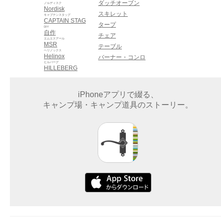
ダッチオーブン
ノルディスク
Nordisk
スキレット
キャプテンスタッグ
CAPTAIN STAG
タープ
DIY
自作
チェア
エムエスアール
MSR
テーブル
ヘリノックス
Helinox
バーナー・コンロ
ヒルバーグ
HILLEBERG
iPhoneアプリで綴る、
キャンプ場・キャンプ道具のストーリー。