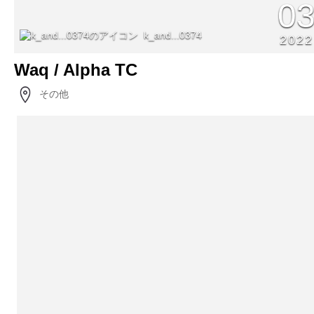
0
k_and...0374
2022
Waq / Alpha TC
その他