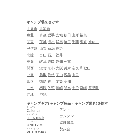
キャンプ場をさがす
北海道
北海道
東北
青森
岩手
宮城
秋田
山形
福島
関東
茨城
栃木
群馬
埼玉
千葉
東京
神奈川
甲信越
山梨
新潟
長野
北陸
富山
石川
福井
東海
岐阜
静岡
愛知
三重
関西
滋賀
京都
大阪
兵庫
奈良
和歌山
中国
鳥取
島根
岡山
広島
山口
四国
徳島
香川
愛媛
高知
九州
福岡
佐賀
長崎
熊本
大分
宮崎
鹿児島
沖縄
沖縄
キャンプギア(キャンプ用品・キャンプ道具)を探す
コールマン
テント
Caleman
スノーピーク
ランタン
snow peak
ユニフレーム
調理器具
UNIFLAME
焚火台
ペトロマックス
PETROMAX