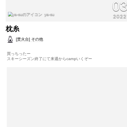
0
ya-su
2022
枕糸
[焚火台] その他
買っちったー
スキーシーズン終了にて来週からcampいくぞー