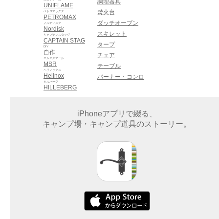
調理器具
UNIFLAME
焚火台
ペトロマックス
PETROMAX
ダッチオーブン
ノルディスク
Nordisk
スキレット
キャプテンスタッグ
CAPTAIN STAG
タープ
DIY
自作
チェア
エムエスアール
MSR
テーブル
ヘリノックス
Helinox
バーナー・コンロ
ヒルバーグ
HILLEBERG
iPhoneアプリで綴る、
キャンプ場・キャンプ道具のストーリー。