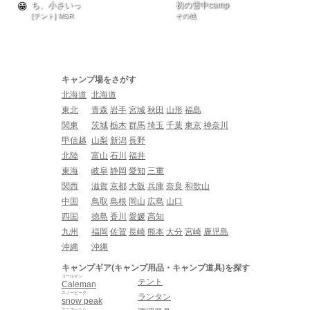
ち、小さいっ
初の雪中camp
[テント] MSR
その他
キャンプ場をさがす
北海道
北海道
東北
青森
岩手
宮城
秋田
山形
福島
関東
茨城
栃木
群馬
埼玉
千葉
東京
神奈川
甲信越
山梨
新潟
長野
北陸
富山
石川
福井
東海
岐阜
静岡
愛知
三重
関西
滋賀
京都
大阪
兵庫
奈良
和歌山
中国
鳥取
島根
岡山
広島
山口
四国
徳島
香川
愛媛
高知
九州
福岡
佐賀
長崎
熊本
大分
宮崎
鹿児島
沖縄
沖縄
キャンプギア(キャンプ用品・キャンプ道具)を探す
コールマン
テント
Caleman
スノーピーク
ランタン
snow peak
ユニフレーム