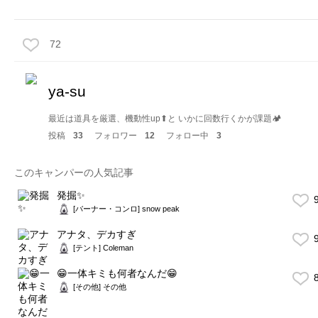
72
ya-su
最近は道具を厳選、機動性up⬆︎と いかに回数行くかが課題🏕
投稿
33
フォロワー
12
フォロー中
3
このキャンパーの人気記事
発掘✨
9
[バーナー・コンロ] snow peak
アナタ、デカすぎ
9
[テント] Coleman
😁一体キミも何者なんだ😁
8
[その他] その他