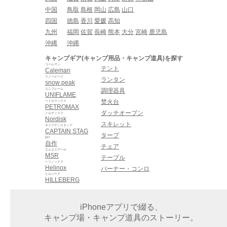
中国
鳥取
島根
岡山
広島
山口
四国
徳島
香川
愛媛
高知
九州
福岡
佐賀
長崎
熊本
大分
宮崎
鹿児島
沖縄
沖縄
キャンプギア(キャンプ用品・キャンプ道具)を探す
コールマン
テント
Caleman
スノーピーク
ランタン
snow peak
ユニフレーム
調理器具
UNIFLAME
焚火台
ペトロマックス
PETROMAX
ダッチオーブン
ノルディスク
Nordisk
スキレット
キャプテンスタッグ
CAPTAIN STAG
タープ
DIY
自作
チェア
エムエスアール
MSR
テーブル
ヘリノックス
Helinox
バーナー・コンロ
ヒルバーグ
HILLEBERG
iPhoneアプリで綴る、
キャンプ場・キャンプ道具のストーリー。