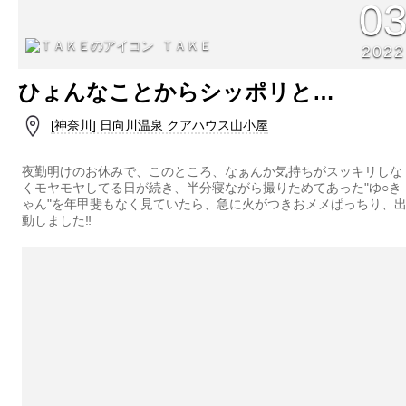
0
ＴＡＫＥ
2022
ひょんなことからシッポリと…
[神奈川] 日向川温泉 クアハウス山小屋
夜勤明けのお休みで、このところ、なぁんか気持ちがスッキリしな
くモヤモヤしてる日が続き、半分寝ながら撮りためてあった"ゆ○き
ゃん"を年甲斐もなく見ていたら、急に火がつきおメメぱっちり、
動しました‼️