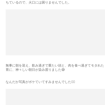
ちているので、火口には困りませんでした。
無事に朝を迎え、飲み過ぎで重たい頭と、肉を食べ過ぎてモタれた
胃に、神々しい朝日が染み渡りました😅
なんだか写真がボケていてすみませんでした🙇‍♂️