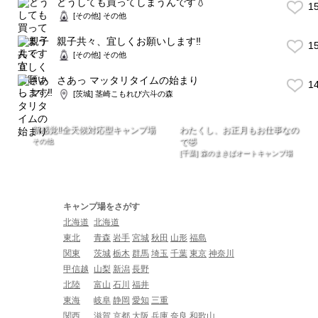
どうしても買ってしまうんです💧
1
[その他] その他
親子共々、宜しくお願いします‼️
1
[その他] その他
さあっ マッタリタイムの始まり
1
[茨城] 茎崎こもれび六斗の森
新感覚‼️全天候対応型キャンプ場
わたくし、お正月もお仕事なの
その他
で🤣
[千葉] 森のまきばオートキャンプ場
キャンプ場をさがす
北海道
北海道
東北
青森
岩手
宮城
秋田
山形
福島
関東
茨城
栃木
群馬
埼玉
千葉
東京
神奈川
甲信越
山梨
新潟
長野
北陸
富山
石川
福井
東海
岐阜
静岡
愛知
三重
関西
滋賀
京都
大阪
兵庫
奈良
和歌山