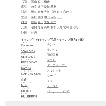
北陸
富山
石川
福井
東海
岐阜
静岡
愛知
三重
関西
滋賀
京都
大阪
兵庫
奈良
和歌山
中国
鳥取
島根
岡山
広島
山口
四国
徳島
香川
愛媛
高知
九州
福岡
佐賀
長崎
熊本
大分
宮崎
鹿児島
沖縄
沖縄
キャンプギア(キャンプ用品・キャンプ道具)を探す
コールマン
テント
Caleman
スノーピーク
ランタン
snow peak
ユニフレーム
調理器具
UNIFLAME
焚火台
ペトロマックス
PETROMAX
ダッチオーブン
ノルディスク
Nordisk
スキレット
キャプテンスタッグ
CAPTAIN STAG
タープ
DIY
自作
チェア
エムエスアール
MSR
テーブル
ヘリノックス
Helinox
バーナー・コンロ
ヒルバーグ
HILLEBERG