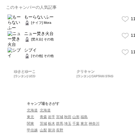
このキャンパーの人気記事
もーらないふー
1
[ナイフ] Mora
ニュー焚き火台
1
[焚火台] その他
シブイ
1
[その他] その他
ゆきとゆーこ
クリキャン
[ランタン] UCO
[ランタン] CAPTAIN STAG
キャンプ場をさがす
北海道
北海道
東北
青森
岩手
宮城
秋田
山形
福島
関東
茨城
栃木
群馬
埼玉
千葉
東京
神奈川
甲信越
山梨
新潟
長野