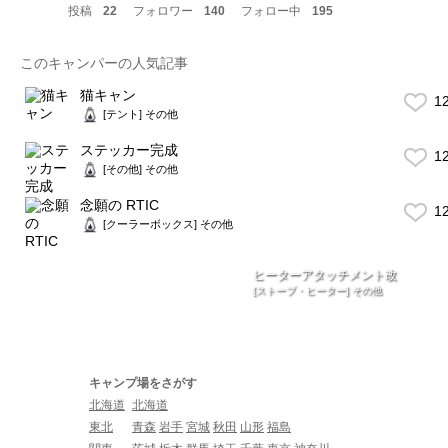
投稿
22
フォロワー
140
フォロー中
195
このキャンパーの人気記事
猫キャン
1
[テント] その他
ステッカー完成
1
[その他] その他
念願の RTIC
1
[クーラーボックス] その他
ヒーターアタッチメント改
[ストーブ・ヒーター] その他
キャンプ場をさがす
北海道
北海道
東北
青森
岩手
宮城
秋田
山形
福島