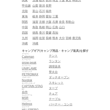
関東
茨城
栃木
群馬
埼玉
千葉
東京
神奈川
甲信越
山梨
新潟
長野
北陸
富山
石川
福井
東海
岐阜
静岡
愛知
三重
関西
滋賀
京都
大阪
兵庫
奈良
和歌山
中国
鳥取
島根
岡山
広島
山口
四国
徳島
香川
愛媛
高知
九州
福岡
佐賀
長崎
熊本
大分
宮崎
鹿児島
沖縄
沖縄
キャンプギア(キャンプ用品・キャンプ道具)を探す
コールマン
テント
Caleman
スノーピーク
ランタン
snow peak
ユニフレーム
調理器具
UNIFLAME
焚火台
ペトロマックス
PETROMAX
ダッチオーブン
ノルディスク
Nordisk
スキレット
キャプテンスタッグ
CAPTAIN STAG
タープ
DIY
自作
チェア
エムエスアール
MSR
テーブル
ヘリノックス
Helinox
バーナー・コンロ
ヒルバーグ
HILLEBERG