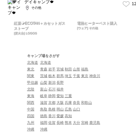
デイキャンプ🍁
1
その他
紅葉🍁ECOTAN＋カセットガス
電熱ヒーターベスト購入
ストーブ
[ウェア] その他
[焚火台] LOGOS
キャンプ場をさがす
北海道
北海道
東北
青森
岩手
宮城
秋田
山形
福島
関東
茨城
栃木
群馬
埼玉
千葉
東京
神奈川
甲信越
山梨
新潟
長野
北陸
富山
石川
福井
東海
岐阜
静岡
愛知
三重
関西
滋賀
京都
大阪
兵庫
奈良
和歌山
中国
鳥取
島根
岡山
広島
山口
四国
徳島
香川
愛媛
高知
九州
福岡
佐賀
長崎
熊本
大分
宮崎
鹿児島
沖縄
沖縄