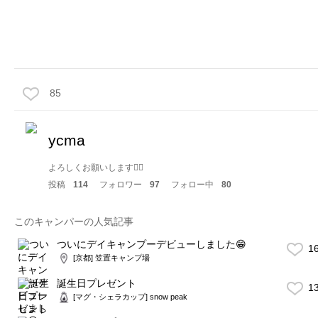
85
ycma
よろしくお願いします🙇‍♂️
投稿
114
フォロワー
97
フォロー中
80
このキャンパーの人気記事
ついにデイキャンプーデビューしました😁
1
[京都] 笠置キャンプ場
誕生日プレゼント
1
[マグ・シェラカップ] snow peak