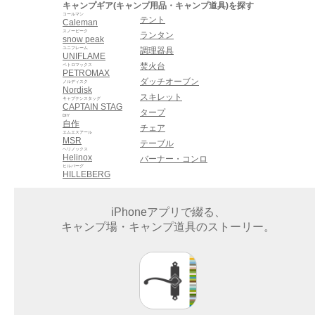
キャンプギア(キャンプ用品・キャンプ道具)を探す
コールマン
テント
Caleman
スノーピーク
ランタン
snow peak
ユニフレーム
調理器具
UNIFLAME
焚火台
ペトロマックス
PETROMAX
ダッチオーブン
ノルディスク
Nordisk
スキレット
キャプテンスタッグ
CAPTAIN STAG
タープ
DIY
自作
チェア
エムエスアール
MSR
テーブル
ヘリノックス
Helinox
バーナー・コンロ
ヒルバーグ
HILLEBERG
iPhoneアプリで綴る、
キャンプ場・キャンプ道具のストーリー。