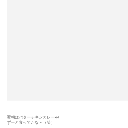
翌朝はバターチキンカレー🍛
ずーと食ってたな～（笑）