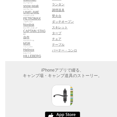
スノーピーク
ランタン
snow peak
ユニフレーム
調理器具
UNIFLAME
焚火台
ペトロマックス
PETROMAX
ダッチオーブン
ノルディスク
Nordisk
スキレット
キャプテンスタッグ
CAPTAIN STAG
タープ
DIY
自作
チェア
エムエスアール
MSR
テーブル
ヘリノックス
Helinox
バーナー・コンロ
ヒルバーグ
HILLEBERG
iPhoneアプリで綴る、
キャンプ場・キャンプ道具のストーリー。