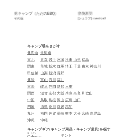
庭キャンプ（ただのBBQ）
寝袋新調
その他
[シュラフ] mont-bell
キャンプ場をさがす
北海道
北海道
東北
青森
岩手
宮城
秋田
山形
福島
関東
茨城
栃木
群馬
埼玉
千葉
東京
神奈川
甲信越
山梨
新潟
長野
北陸
富山
石川
福井
東海
岐阜
静岡
愛知
三重
関西
滋賀
京都
大阪
兵庫
奈良
和歌山
中国
鳥取
島根
岡山
広島
山口
四国
徳島
香川
愛媛
高知
九州
福岡
佐賀
長崎
熊本
大分
宮崎
鹿児島
沖縄
沖縄
キャンプギア(キャンプ用品・キャンプ道具)を探す
コールマン
テント
Caleman