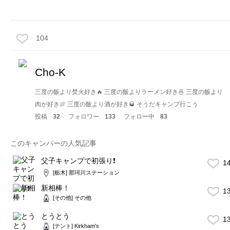
104
Cho-K
三度の飯より焚火好き🔥 三度の飯よりラーメン好き🍜 三度の飯より
肉が好き🍖 三度の飯より酒が好き🥃 そうだキャンプ行こう
投稿
32
フォロワー
133
フォロー中
83
このキャンパーの人気記事
父子キャンプで初張り❗
1
[栃木] 那珂川ステーション
新相棒！
1
[その他] その他
とうとう
1
[テント] Kirkham's