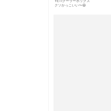
YETIクーラーボックス
クソかっこいい〜😆