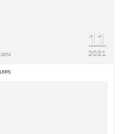
11
2021
.0374
LERS