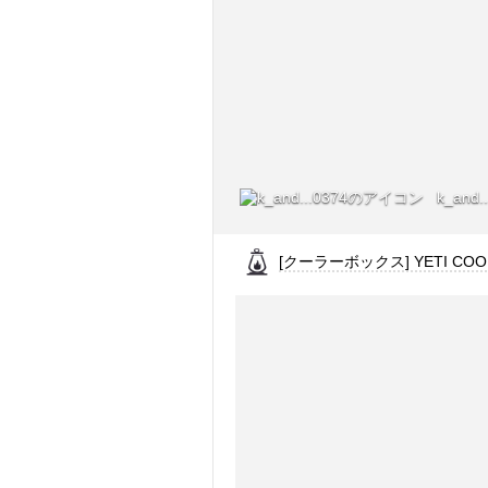
k_and..
[クーラーボックス] YETI COO