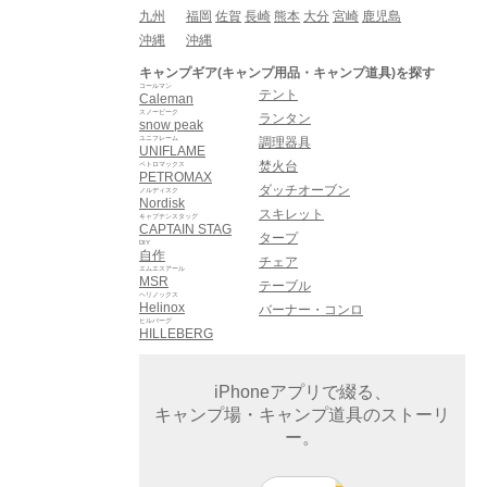
九州
福岡
佐賀
長崎
熊本
大分
宮崎
鹿児島
沖縄
沖縄
キャンプギア(キャンプ用品・キャンプ道具)を探す
コールマン
テント
Caleman
スノーピーク
ランタン
snow peak
ユニフレーム
調理器具
UNIFLAME
焚火台
ペトロマックス
PETROMAX
ダッチオーブン
ノルディスク
Nordisk
スキレット
キャプテンスタッグ
CAPTAIN STAG
タープ
DIY
自作
チェア
エムエスアール
MSR
テーブル
ヘリノックス
Helinox
バーナー・コンロ
ヒルバーグ
HILLEBERG
iPhoneアプリで綴る、
キャンプ場・キャンプ道具のストーリ
ー。