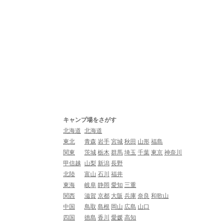
キャンプ場をさがす
北海道
北海道
東北
青森
岩手
宮城
秋田
山形
福島
関東
茨城
栃木
群馬
埼玉
千葉
東京
神奈川
甲信越
山梨
新潟
長野
北陸
富山
石川
福井
東海
岐阜
静岡
愛知
三重
関西
滋賀
京都
大阪
兵庫
奈良
和歌山
中国
鳥取
島根
岡山
広島
山口
四国
徳島
香川
愛媛
高知