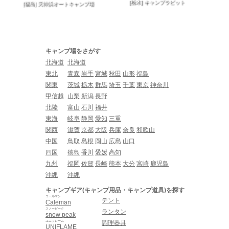
[栃木] キャンプラビット
[福島] 天神浜オートキャンプ場
キャンプ場をさがす
北海道
北海道
東北
青森
岩手
宮城
秋田
山形
福島
関東
茨城
栃木
群馬
埼玉
千葉
東京
神奈川
甲信越
山梨
新潟
長野
北陸
富山
石川
福井
東海
岐阜
静岡
愛知
三重
関西
滋賀
京都
大阪
兵庫
奈良
和歌山
中国
鳥取
島根
岡山
広島
山口
四国
徳島
香川
愛媛
高知
九州
福岡
佐賀
長崎
熊本
大分
宮崎
鹿児島
沖縄
沖縄
キャンプギア(キャンプ用品・キャンプ道具)を探す
コールマン
テント
Caleman
スノーピーク
ランタン
snow peak
ユニフレーム
調理器具
UNIFLAME