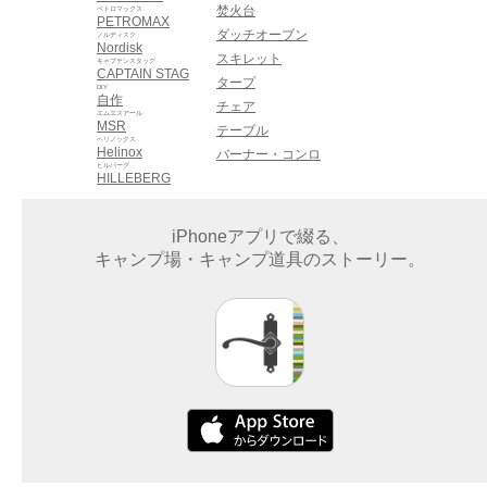
焚火台
ペトロマックス
PETROMAX
ダッチオーブン
ノルディスク
Nordisk
スキレット
キャプテンスタッグ
CAPTAIN STAG
タープ
DIY
自作
チェア
エムエスアール
MSR
テーブル
ヘリノックス
Helinox
バーナー・コンロ
ヒルバーグ
HILLEBERG
iPhoneアプリで綴る、
キャンプ場・キャンプ道具のストーリー。