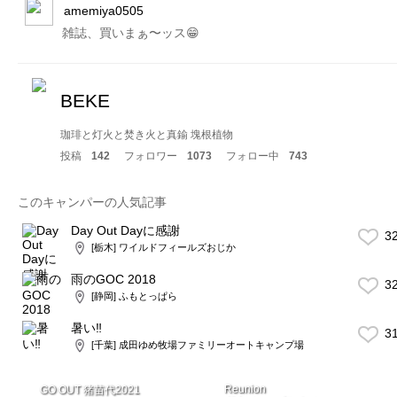
amemiya0505
雑誌、買いまぁ〜ッス😁
BEKE
珈琲と灯火と焚き火と真鍮 塊根植物
投稿
142
フォロワー
1073
フォロー中
743
このキャンパーの人気記事
Day Out Dayに感謝
3
[栃木] ワイルドフィールズおじか
雨のGOC 2018
3
[静岡] ふもとっぱら
暑い‼︎
3
[千葉] 成田ゆめ牧場ファミリーオートキャンプ場
Reunion
GO OUT 猪苗代2021