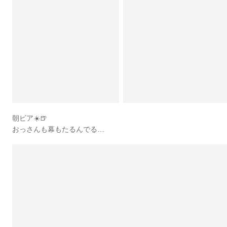
朝ビア☀️🍺
おっさんも幕もたるんでる…