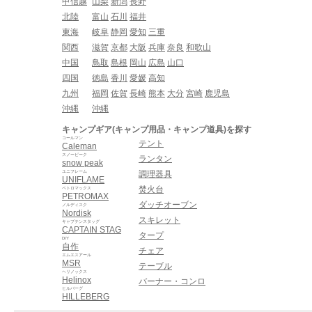
甲信越
山梨
新潟
長野
北陸
富山
石川
福井
東海
岐阜
静岡
愛知
三重
関西
滋賀
京都
大阪
兵庫
奈良
和歌山
中国
鳥取
島根
岡山
広島
山口
四国
徳島
香川
愛媛
高知
九州
福岡
佐賀
長崎
熊本
大分
宮崎
鹿児島
沖縄
沖縄
キャンプギア(キャンプ用品・キャンプ道具)を探す
コールマン
テント
Caleman
スノーピーク
ランタン
snow peak
ユニフレーム
調理器具
UNIFLAME
焚火台
ペトロマックス
PETROMAX
ダッチオーブン
ノルディスク
Nordisk
スキレット
キャプテンスタッグ
CAPTAIN STAG
タープ
DIY
自作
チェア
エムエスアール
MSR
テーブル
ヘリノックス
Helinox
バーナー・コンロ
ヒルバーグ
HILLEBERG