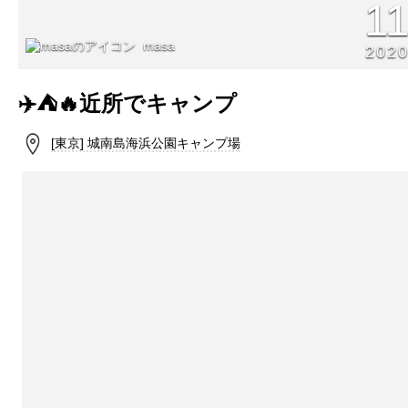
1
masa
202
✈️⛺️🔥近所でキャンプ
[東京] 城南島海浜公園キャンプ場