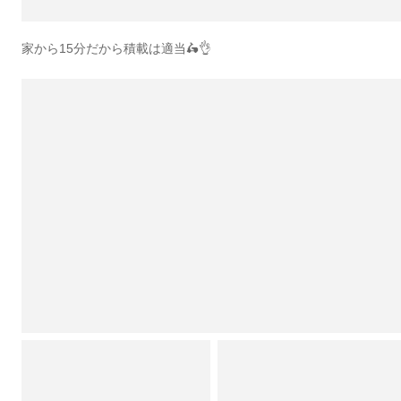
家から15分だから積載は適当🛵👌