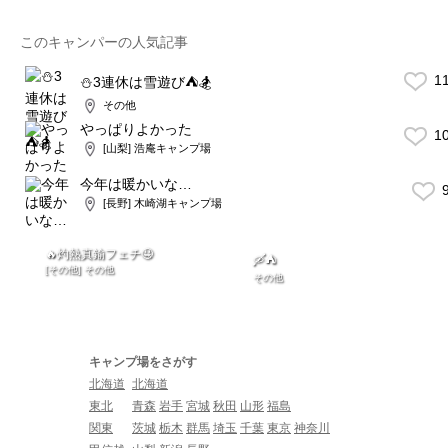
このキャンパーの人気記事
1
⛄️3連休は雪遊び⛺️🏂
その他
やっぱりよかった
1
[山梨] 浩庵キャンプ場
今年は暖かいな…
9
[長野] 木崎湖キャンプ場
🔥灼熱真鍮フェチ🤤
🛶⛺️
[その他] その他
その他
キャンプ場をさがす
北海道
北海道
東北
青森
岩手
宮城
秋田
山形
福島
関東
茨城
栃木
群馬
埼玉
千葉
東京
神奈川