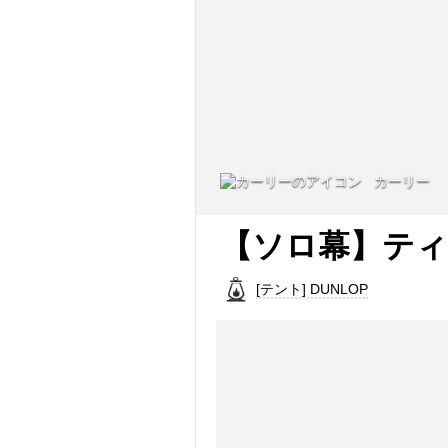
カーリー
【ソロ幕】テ
[テント] DUNLOP