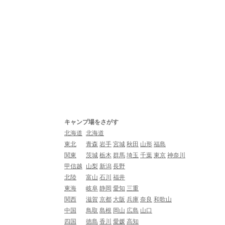
キャンプ場をさがす
北海道
北海道
東北
青森
岩手
宮城
秋田
山形
福島
関東
茨城
栃木
群馬
埼玉
千葉
東京
神奈川
甲信越
山梨
新潟
長野
北陸
富山
石川
福井
東海
岐阜
静岡
愛知
三重
関西
滋賀
京都
大阪
兵庫
奈良
和歌山
中国
鳥取
島根
岡山
広島
山口
四国
徳島
香川
愛媛
高知