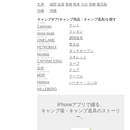
九州
福岡
佐賀
長崎
熊本
大分
宮崎
鹿児島
沖縄
沖縄
キャンプギア(キャンプ用品・キャンプ道具)を探す
コールマン
テント
Caleman
スノーピーク
ランタン
snow peak
ユニフレーム
調理器具
UNIFLAME
焚火台
ペトロマックス
PETROMAX
ダッチオーブン
ノルディスク
Nordisk
スキレット
キャプテンスタッグ
CAPTAIN STAG
タープ
DIY
自作
チェア
エムエスアール
MSR
テーブル
ヘリノックス
Helinox
バーナー・コンロ
ヒルバーグ
HILLEBERG
iPhoneアプリで綴る、
キャンプ場・キャンプ道具のストーリ
ー。