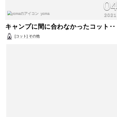
0
ycma
2021
キャンプに間に合わなかったコット‥
[コット] その他