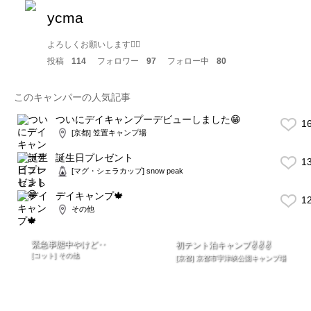
ycma
よろしくお願いします🙇‍♂️
投稿
114
フォロワー
97
フォロー中
80
このキャンパーの人気記事
ついにデイキャンプーデビューしました😁
1
[京都] 笠置キャンプ場
誕生日プレゼント
1
[マグ・シェラカップ] snow peak
デイキャンプ🍁
1
その他
緊急事態中やけど‥
初テント泊キャンプ✌️✌️✌️
[コット] その他
[京都] 京都市宇津峡公園キャンプ場