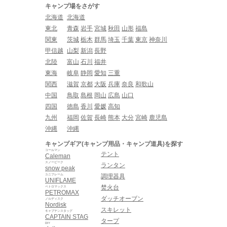
キャンプ場をさがす
北海道
北海道
東北
青森
岩手
宮城
秋田
山形
福島
関東
茨城
栃木
群馬
埼玉
千葉
東京
神奈川
甲信越
山梨
新潟
長野
北陸
富山
石川
福井
東海
岐阜
静岡
愛知
三重
関西
滋賀
京都
大阪
兵庫
奈良
和歌山
中国
鳥取
島根
岡山
広島
山口
四国
徳島
香川
愛媛
高知
九州
福岡
佐賀
長崎
熊本
大分
宮崎
鹿児島
沖縄
沖縄
キャンプギア(キャンプ用品・キャンプ道具)を探す
コールマン
テント
Caleman
スノーピーク
ランタン
snow peak
ユニフレーム
調理器具
UNIFLAME
焚火台
ペトロマックス
PETROMAX
ダッチオーブン
ノルディスク
Nordisk
スキレット
キャプテンスタッグ
CAPTAIN STAG
タープ
DIY