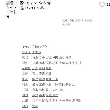
雪中キャンプの準備
1
[その他] その他
2月、3月ソロキャンプ
その他
キャンプ場をさがす
北海道
北海道
東北
青森
岩手
宮城
秋田
山形
福島
関東
茨城
栃木
群馬
埼玉
千葉
東京
神奈川
甲信越
山梨
新潟
長野
北陸
富山
石川
福井
東海
岐阜
静岡
愛知
三重
関西
滋賀
京都
大阪
兵庫
奈良
和歌山
中国
鳥取
島根
岡山
広島
山口
四国
徳島
香川
愛媛
高知
九州
福岡
佐賀
長崎
熊本
大分
宮崎
鹿児島
沖縄
沖縄