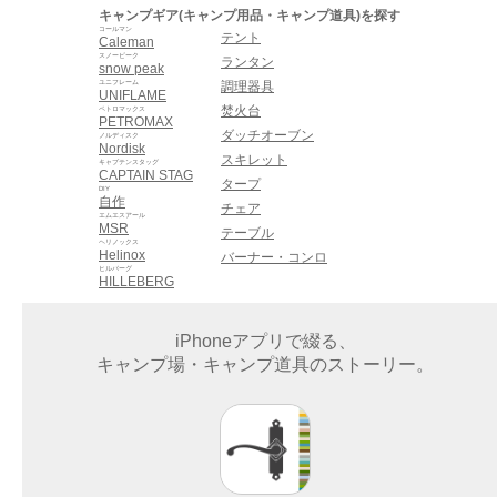
キャンプギア(キャンプ用品・キャンプ道具)を探す
コールマン
テント
Caleman
スノーピーク
ランタン
snow peak
ユニフレーム
調理器具
UNIFLAME
焚火台
ペトロマックス
PETROMAX
ダッチオーブン
ノルディスク
Nordisk
スキレット
キャプテンスタッグ
CAPTAIN STAG
タープ
DIY
自作
チェア
エムエスアール
MSR
テーブル
ヘリノックス
Helinox
バーナー・コンロ
ヒルバーグ
HILLEBERG
iPhoneアプリで綴る、
キャンプ場・キャンプ道具のストーリー。