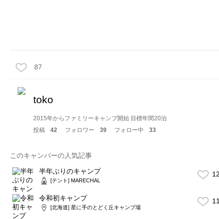
87
toko
2015年からファミリーキャンプ開始 目標年間20泊
投稿
42
フォロワー
39
フォロー中
33
このキャンパーの人気記事
半年ぶりのキャンプ
1
[テント] MARECHAL
令和初キャンプ
1
[北海道] 星に手のとどく丘キャンプ場