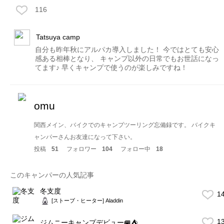
116
Tatsuya camp
自分も昨年秋にアルパカ導入しました！ 今ではとても安心
感ある相棒となり、 キャンプ以外の日常でもお世話になっ
てます♪ 早くキャンプで使うのが楽しみですね！
omu
関西メイン、バイクでのキャンプツーリング忘備録です。 バイクキ
ャンパーさんお友達になって下さい。
投稿
51
フォロワー
104
フォロー中
18
このキャンパーの人気記事
冬支度
1
[ストーブ・ヒーター] Aladdin
1
ジムニーキャンプデビュー🚐⛺️