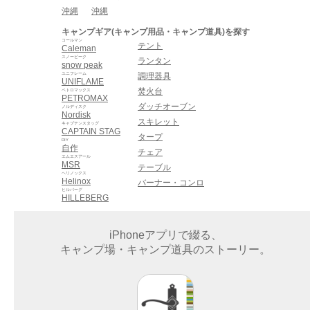
沖縄
沖縄
キャンプギア(キャンプ用品・キャンプ道具)を探す
コールマン
テント
Caleman
スノーピーク
ランタン
snow peak
ユニフレーム
調理器具
UNIFLAME
焚火台
ペトロマックス
PETROMAX
ダッチオーブン
ノルディスク
Nordisk
スキレット
キャプテンスタッグ
CAPTAIN STAG
タープ
DIY
自作
チェア
エムエスアール
MSR
テーブル
ヘリノックス
Helinox
バーナー・コンロ
ヒルバーグ
HILLEBERG
iPhoneアプリで綴る、
キャンプ場・キャンプ道具のストーリー。