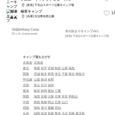
[奈良] 下北山スポーツ公園キャンプ場
極寒キャンプ
1
[兵庫] 古法華自然公園
39歳birthday Camp
冬の始まりキャンプ⛺️⛄️
[ランタン] snow peak
[奈良] 下北山スポーツ公園キャンプ場
キャンプ場をさがす
北海道
北海道
東北
青森
岩手
宮城
秋田
山形
福島
関東
茨城
栃木
群馬
埼玉
千葉
東京
神奈川
甲信越
山梨
新潟
長野
北陸
富山
石川
福井
東海
岐阜
静岡
愛知
三重
関西
滋賀
京都
大阪
兵庫
奈良
和歌山
中国
鳥取
島根
岡山
広島
山口
四国
徳島
香川
愛媛
高知
九州
福岡
佐賀
長崎
熊本
大分
宮崎
鹿児島