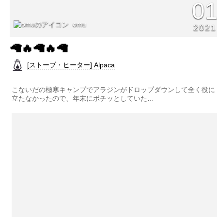
0
omu
2021
🦙🔥🦙🔥🦙
[ストーブ・ヒーター] Alpaca
こないだの極寒キャンプでアラジンがドロップダウンして全く役に
立たなかったので、年末にポチッとしていた…