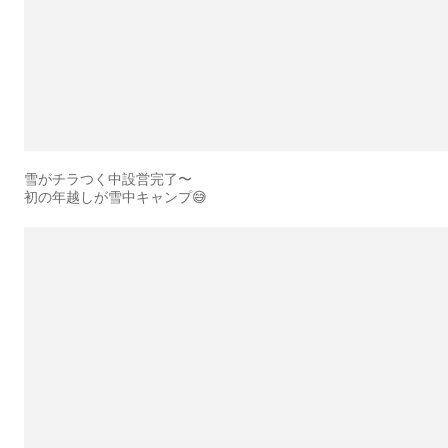
雪がチラつく中設営完了〜
初の年越しが雪中キャンプ😅