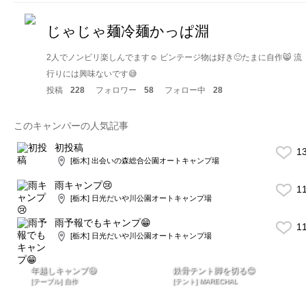
じゃじゃ麺冷麺かっぱ淵
2人でノンビリ楽しんでます☺️ ビンテージ物は好き🙂たまに自作😸 流
行りには興味ないです😅
投稿
228
フォロワー
58
フォロー中
28
このキャンパーの人気記事
初投稿
1
[栃木] 出会いの森総合公園オートキャンプ場
雨キャンプ😢
1
[栃木] 日光だいや川公園オートキャンプ場
雨予報でもキャンプ😁
1
[栃木] 日光だいや川公園オートキャンプ場
年越しキャンプ😃
鉄骨テント脚を切る😊
[テーブル] 自作
[テント] MARECHAL