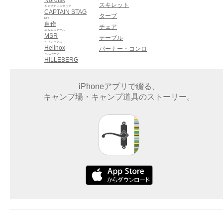
スキレット
キャプテンスタッグ
CAPTAIN STAG
タープ
DIY
自作
チェア
エムエスアール
MSR
テーブル
ヘリノックス
Helinox
バーナー・コンロ
ヒルバーグ
HILLEBERG
iPhoneアプリで綴る、
キャンプ場・キャンプ道具のストーリー。