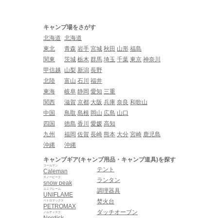
キャンプ場をさがす
北海道
北海道
東北
青森
岩手
宮城
秋田
山形
福島
関東
茨城
栃木
群馬
埼玉
千葉
東京
神奈川
甲信越
山梨
新潟
長野
北陸
富山
石川
福井
東海
岐阜
静岡
愛知
三重
関西
滋賀
京都
大阪
兵庫
奈良
和歌山
中国
鳥取
島根
岡山
広島
山口
四国
徳島
香川
愛媛
高知
九州
福岡
佐賀
長崎
熊本
大分
宮崎
鹿児島
沖縄
沖縄
キャンプギア(キャンプ用品・キャンプ道具)を探す
コールマン
テント
Caleman
スノーピーク
ランタン
snow peak
ユニフレーム
調理器具
UNIFLAME
焚火台
ペトロマックス
PETROMAX
ダッチオーブン
ノルディスク
Nordisk