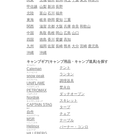
甲信越
山梨
新潟
長野
北陸
富山
石川
福井
東海
岐阜
静岡
愛知
三重
関西
滋賀
京都
大阪
兵庫
奈良
和歌山
中国
鳥取
島根
岡山
広島
山口
四国
徳島
香川
愛媛
高知
九州
福岡
佐賀
長崎
熊本
大分
宮崎
鹿児島
沖縄
沖縄
キャンプギア(キャンプ用品・キャンプ道具)を探す
コールマン
テント
Caleman
スノーピーク
ランタン
snow peak
ユニフレーム
調理器具
UNIFLAME
焚火台
ペトロマックス
PETROMAX
ダッチオーブン
ノルディスク
Nordisk
スキレット
キャプテンスタッグ
CAPTAIN STAG
タープ
DIY
自作
チェア
エムエスアール
MSR
テーブル
ヘリノックス
Helinox
バーナー・コンロ
ヒルバーグ
HILLEBERG