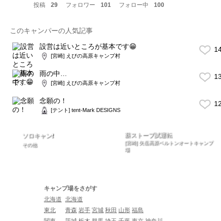
投稿
29
フォロワー
101
フォロー中
100
このキャンパーの人気記事
設営は近いところが基本です😁
1
[宮崎] えびの高原キャンプ村
雨の中…
1
[宮崎] えびの高原キャンプ村
念願の！
1
[テント] tent-Mark DESIGNS
薪ストーブ試運転
ソロキャン❗️
[宮崎] 矢岳高原ベルトンオートキャンプ
その他
場
キャンプ場をさがす
北海道
北海道
東北
青森
岩手
宮城
秋田
山形
福島
関東
茨城
栃木
群馬
埼玉
千葉
東京
神奈川