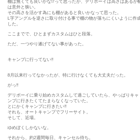
棚は無くても良いかな⁉︎って思ったが、デリボーイは高さはあるが
は意外と狭い。
その高さを活かす為にも棚があると良いかなって思った。
L字アングルを逆さに取り付ける事で棚の物が落ちにくいように作
した。
ここまでで、ひとまずカスタムはひと段落。
ただ、一つやり遂げてない事があった。
キャンプに行ってない‼︎
8月以来行ってなかったが、特に行けなくても大丈夫だった。
がっ‼︎
デリボーイに乗り始めカスタムして過ごしていたら、やっぱりキャ
ンプに行きたくてたまらなくなっていた。
とにかくキャンプに行きたい‼︎
それも、オートキャンプでフリーサイト。
そして、近場。
ゆめぼくしかないな。
それから、約2週間毎日、キャンセル待ち。