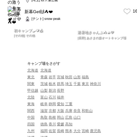
1
新幕Get🙌⛺️❤️
[テント] snow peak
初キャンプ🍳💗🎪
避暑地きゃんぷ⛺️🔥💙
[その他] その他
[長野] あさまの森オートキャンプ場
キャンプ場をさがす
北海道
北海道
東北
青森
岩手
宮城
秋田
山形
福島
関東
茨城
栃木
群馬
埼玉
千葉
東京
神奈川
甲信越
山梨
新潟
長野
北陸
富山
石川
福井
東海
岐阜
静岡
愛知
三重
関西
滋賀
京都
大阪
兵庫
奈良
和歌山
中国
鳥取
島根
岡山
広島
山口
四国
徳島
香川
愛媛
高知
九州
福岡
佐賀
長崎
熊本
大分
宮崎
鹿児島