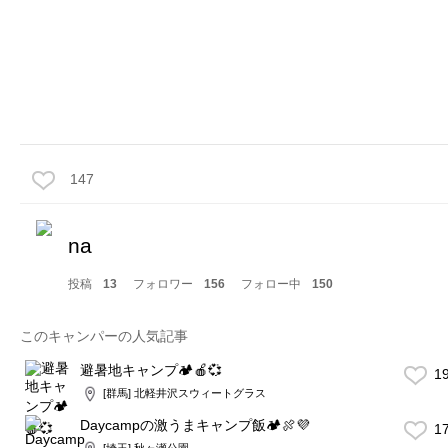
147
na
投稿
13
フォロワー
156
フォロー中
150
このキャンパーの人気記事
避暑地キャンプ🏕🍎💞
1
[群馬] 北軽井沢スウィートグラス
Daycampの激うまキャンプ飯🏕🍖💜
1
[埼玉] 秋ヶ瀬公園