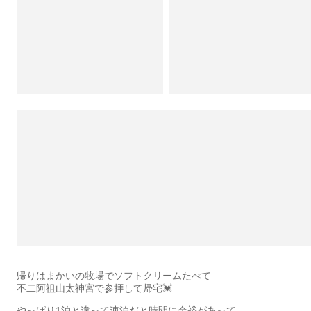
帰りはまかいの牧場でソフトクリームたべて
不二阿祖山太神宮で参拝して帰宅💓
やっぱり1泊と違って連泊だと時間に余裕があって