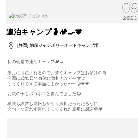
0
na
2020
連泊キャンプ🤰🏕🍳💗
[静岡] 朝霧ジャンボリーオートキャンプ場
初の朝霧で連泊キャンプ🏕🍳
来月には産まれるので、暫くキャンプはお預けの為
今回は2泊3日で身体に負担もかからずに
ゆっくりできて本当によかった〜〜🤤💗💗
お腹の子もボコボコと喜んでました😂
積載も設営も運転もかなり負担だっただろうに
文句一つ言わず連れてってくれた旦那に感謝😂💗