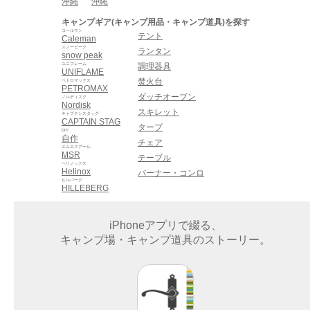
沖縄
沖縄
キャンプギア(キャンプ用品・キャンプ道具)を探す
コールマン
テント
Caleman
スノーピーク
ランタン
snow peak
ユニフレーム
調理器具
UNIFLAME
焚火台
ペトロマックス
PETROMAX
ダッチオーブン
ノルディスク
Nordisk
スキレット
キャプテンスタッグ
CAPTAIN STAG
タープ
DIY
自作
チェア
エムエスアール
MSR
テーブル
ヘリノックス
Helinox
バーナー・コンロ
ヒルバーグ
HILLEBERG
iPhoneアプリで綴る、
キャンプ場・キャンプ道具のストーリー。