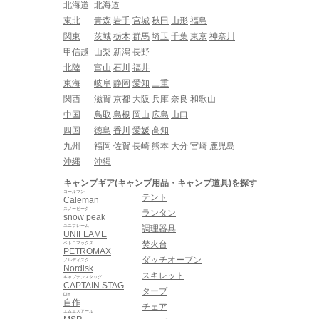
北海道
北海道
東北
青森
岩手
宮城
秋田
山形
福島
関東
茨城
栃木
群馬
埼玉
千葉
東京
神奈川
甲信越
山梨
新潟
長野
北陸
富山
石川
福井
東海
岐阜
静岡
愛知
三重
関西
滋賀
京都
大阪
兵庫
奈良
和歌山
中国
鳥取
島根
岡山
広島
山口
四国
徳島
香川
愛媛
高知
九州
福岡
佐賀
長崎
熊本
大分
宮崎
鹿児島
沖縄
沖縄
キャンプギア(キャンプ用品・キャンプ道具)を探す
コールマン
テント
Caleman
スノーピーク
ランタン
snow peak
ユニフレーム
調理器具
UNIFLAME
焚火台
ペトロマックス
PETROMAX
ダッチオーブン
ノルディスク
Nordisk
スキレット
キャプテンスタッグ
CAPTAIN STAG
タープ
DIY
自作
チェア
エムエスアール