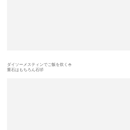
ダイソーメスティンでご飯を炊く🍚
重石はもちろん石🤣