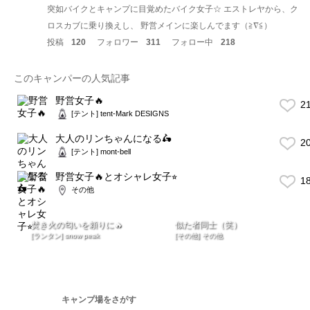
突如バイクとキャンプに目覚めたバイク女子☆ エストレヤから、ク
ロスカブに乗り換えし、 野営メインに楽しんでます（≧∇≦）
投稿
120
フォロワー
311
フォロー中
218
このキャンパーの人気記事
野営女子🔥
2
[テント] tent-Mark DESIGNS
大人のリンちゃんになる🛵
2
[テント] mont-bell
野営女子🔥とオシャレ女子⭐︎
1
その他
焚き火の匂いを頼りに🔥
似た者同士（笑）
[ランタン] snow peak
[その他] その他
キャンプ場をさがす