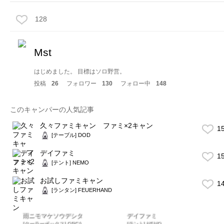
128
Mst
はじめました。 目標はソロ野営。
投稿
26
フォロワー
130
フォロー中
148
このキャンパーの人気記事
久々ファミキャン ファミ×2キャン
1
[テーブル] DOD
デイファミ
1
[テント] NEMO
お試しファミキャン
1
[ランタン] FEUERHAND
雨ニモマケソウデシタ
デイファミ
[クーラーボックス] ORCA
[テント] NEMO