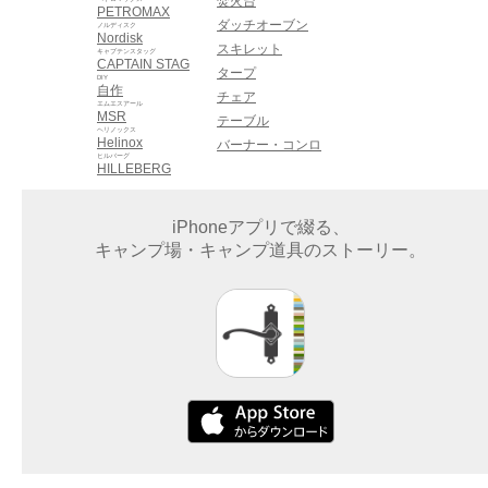
焚火台
PETROMAX
ダッチオーブン
ノルディスク
Nordisk
スキレット
キャプテンスタッグ
CAPTAIN STAG
タープ
DIY
自作
チェア
エムエスアール
MSR
テーブル
ヘリノックス
Helinox
バーナー・コンロ
ヒルバーグ
HILLEBERG
iPhoneアプリで綴る、
キャンプ場・キャンプ道具のストーリー。