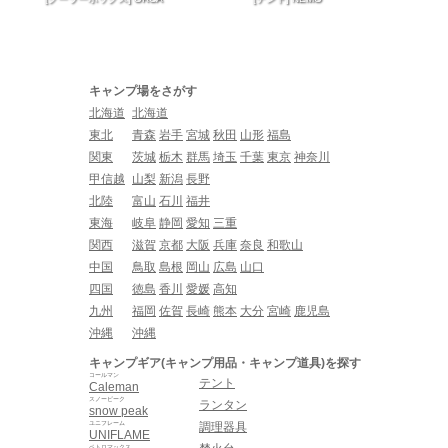
キャンプ場をさがす
北海道
北海道
東北
青森
岩手
宮城
秋田
山形
福島
関東
茨城
栃木
群馬
埼玉
千葉
東京
神奈川
甲信越
山梨
新潟
長野
北陸
富山
石川
福井
東海
岐阜
静岡
愛知
三重
関西
滋賀
京都
大阪
兵庫
奈良
和歌山
中国
鳥取
島根
岡山
広島
山口
四国
徳島
香川
愛媛
高知
九州
福岡
佐賀
長崎
熊本
大分
宮崎
鹿児島
沖縄
沖縄
キャンプギア(キャンプ用品・キャンプ道具)を探す
コールマン
テント
Caleman
スノーピーク
ランタン
snow peak
ユニフレーム
調理器具
UNIFLAME
ペトロマックス