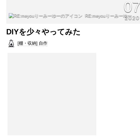
0
RE:meyouりーみーゆー
2020
DIYを少々やってみた
[棚・収納] 自作