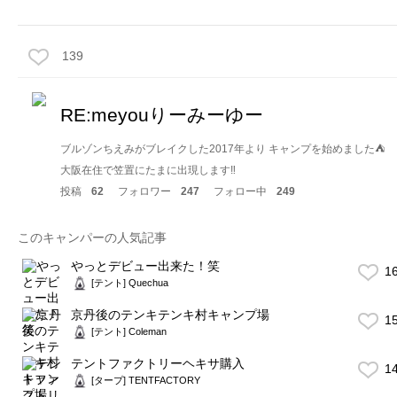
139
RE:meyouりーみーゆー
ブルゾンちえみがブレイクした2017年より キャンプを始めました⛺️
大阪在住で笠置にたまに出現します‼️
投稿
62
フォロワー
247
フォロー中
249
このキャンパーの人気記事
やっとデビュー出来た！笑
1
[テント] Quechua
京丹後のテンキテンキ村キャンプ場
1
[テント] Coleman
テントファクトリーヘキサ購入
1
[タープ] TENTFACTORY