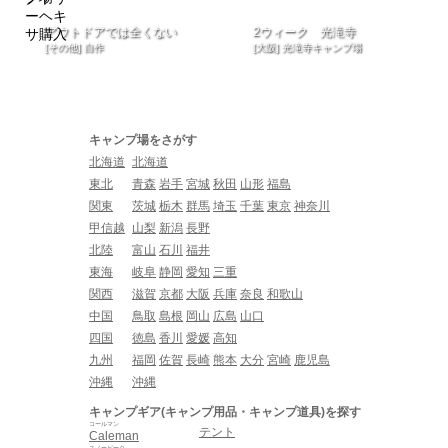
アウトドアでは全くない
2ウィーク 光滝寺
[その他] 自作
[大阪] 光滝寺キャンプ場
キャンプ場をさがす
北海道
北海道
東北
青森
岩手
宮城
秋田
山形
福島
関東
茨城
栃木
群馬
埼玉
千葉
東京
神奈川
甲信越
山梨
新潟
長野
北陸
富山
石川
福井
東海
岐阜
静岡
愛知
三重
関西
滋賀
京都
大阪
兵庫
奈良
和歌山
中国
鳥取
島根
岡山
広島
山口
四国
徳島
香川
愛媛
高知
九州
福岡
佐賀
長崎
熊本
大分
宮崎
鹿児島
沖縄
沖縄
キャンプギア(キャンプ用品・キャンプ道具)を探す
コールマン
テント
Caleman
スノーピーク