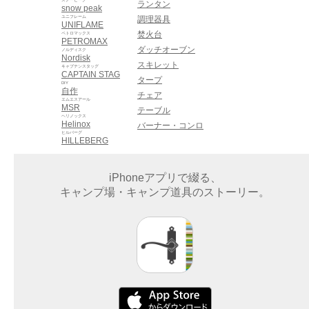
ランタン
snow peak
ユニフレーム
調理器具
UNIFLAME
焚火台
ペトロマックス
PETROMAX
ダッチオーブン
ノルディスク
Nordisk
スキレット
キャプテンスタッグ
CAPTAIN STAG
タープ
DIY
自作
チェア
エムエスアール
MSR
テーブル
ヘリノックス
Helinox
バーナー・コンロ
ヒルバーグ
HILLEBERG
iPhoneアプリで綴る、
キャンプ場・キャンプ道具のストーリー。