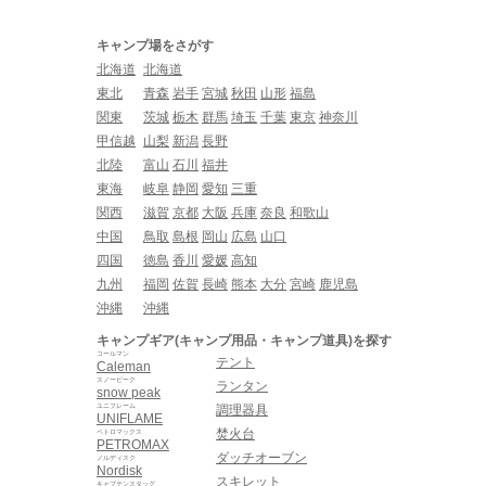
キャンプ場をさがす
北海道
北海道
東北
青森
岩手
宮城
秋田
山形
福島
関東
茨城
栃木
群馬
埼玉
千葉
東京
神奈川
甲信越
山梨
新潟
長野
北陸
富山
石川
福井
東海
岐阜
静岡
愛知
三重
関西
滋賀
京都
大阪
兵庫
奈良
和歌山
中国
鳥取
島根
岡山
広島
山口
四国
徳島
香川
愛媛
高知
九州
福岡
佐賀
長崎
熊本
大分
宮崎
鹿児島
沖縄
沖縄
キャンプギア(キャンプ用品・キャンプ道具)を探す
コールマン
テント
Caleman
スノーピーク
ランタン
snow peak
ユニフレーム
調理器具
UNIFLAME
焚火台
ペトロマックス
PETROMAX
ダッチオーブン
ノルディスク
Nordisk
スキレット
キャプテンスタッグ