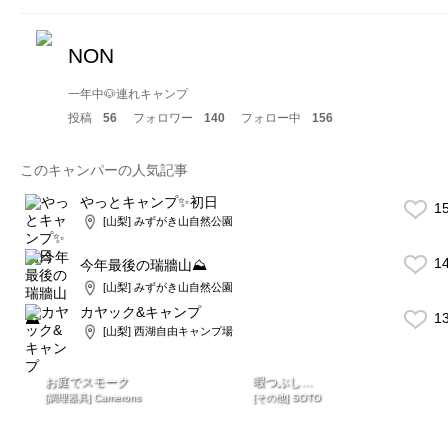
NON
一年中🐶連れキャンプ
投稿
56
フォロワー
140
フォロー中
156
このキャンパーの人気記事
やっとキャンプ✨初日
1
[山梨] みずがき山自然公園
1
今年最後の瑞牆山⛰
[山梨] みずがき山自然公園
カヤック&キャンプ
1
[山梨] 西湖自由キャンプ場
お庭でスモーク
暇つぶし…
[調理器具] Camerons
[その他] SOTO