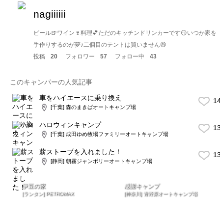
nagiiiiii
ビール🍺ワイン🍷料理💕ただのキッチンドリンカーです😏いつか家を
手作りするのが夢♪二個目のテントは買いません😆
投稿
20
フォロワー
57
フォロー中
43
このキャンパーの人気記事
車をハイエースに乗り換え
1
[千葉] 森のまきばオートキャンプ場
ハロウィンキャンプ
1
[千葉] 成田ゆめ牧場ファミリーオートキャンプ場
薪ストーブを入れました！
1
[静岡] 朝霧ジャンボリーオートキャンプ場
伊豆の家
感謝キャンプ
[ランタン] PETROMAX
[神奈川] 青野原オートキャンプ場