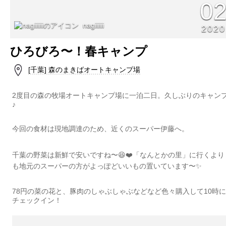
0
nagiiiiii
2020
ひろびろ〜！春キャンプ
[千葉] 森のまきばオートキャンプ場
2度目の森の牧場オートキャンプ場に一泊二日。久しぶりのキャン
♪
今回の食材は現地調達のため、近くのスーパー伊藤へ。
千葉の野菜は新鮮で安いですね〜😆❤️「なんとかの里」に行くより
も地元のスーパーの方がよっぽどいいもの置いています〜✨
78円の菜の花と、豚肉のしゃぶしゃぶなどなど色々購入して10時に
チェックイン！