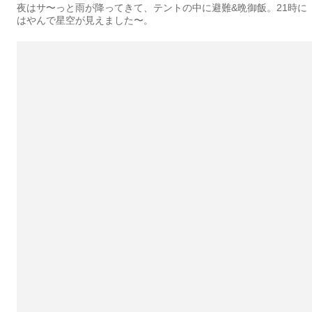
夜はサ〜っと雨が降ってきて、テントの中に避難&晩御飯。21時に
はやんで星空が見えました〜。