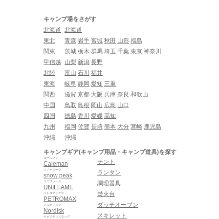
キャンプ場をさがす
北海道
北海道
東北
青森
岩手
宮城
秋田
山形
福島
関東
茨城
栃木
群馬
埼玉
千葉
東京
神奈川
甲信越
山梨
新潟
長野
北陸
富山
石川
福井
東海
岐阜
静岡
愛知
三重
関西
滋賀
京都
大阪
兵庫
奈良
和歌山
中国
鳥取
島根
岡山
広島
山口
四国
徳島
香川
愛媛
高知
九州
福岡
佐賀
長崎
熊本
大分
宮崎
鹿児島
沖縄
沖縄
キャンプギア(キャンプ用品・キャンプ道具)を探す
コールマン
テント
Caleman
スノーピーク
ランタン
snow peak
ユニフレーム
調理器具
UNIFLAME
焚火台
ペトロマックス
PETROMAX
ダッチオーブン
ノルディスク
Nordisk
スキレット
キャプテンスタッグ