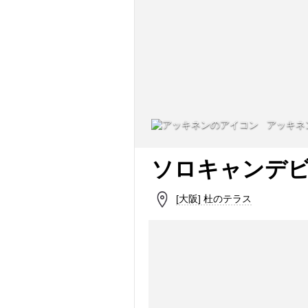
アッキネ
ソロキャンデビュ
[大阪] 杜のテラス