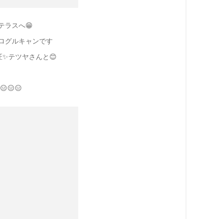
ラスへ😁
ログルキャンです
匠✨テツヤさんと😊
😑😑