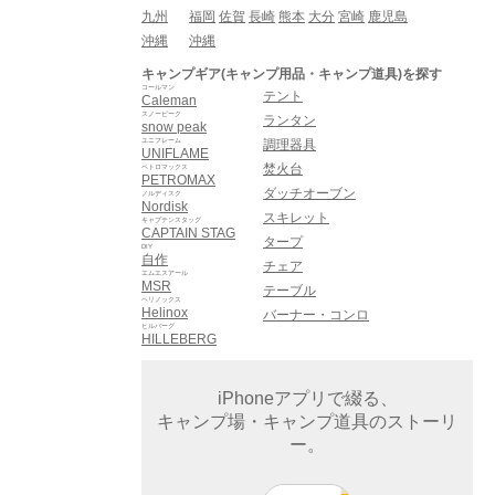
九州
福岡
佐賀
長崎
熊本
大分
宮崎
鹿児島
沖縄
沖縄
キャンプギア(キャンプ用品・キャンプ道具)を探す
コールマン
テント
Caleman
スノーピーク
ランタン
snow peak
ユニフレーム
調理器具
UNIFLAME
焚火台
ペトロマックス
PETROMAX
ダッチオーブン
ノルディスク
Nordisk
スキレット
キャプテンスタッグ
CAPTAIN STAG
タープ
DIY
自作
チェア
エムエスアール
MSR
テーブル
ヘリノックス
Helinox
バーナー・コンロ
ヒルバーグ
HILLEBERG
iPhoneアプリで綴る、
キャンプ場・キャンプ道具のストーリ
ー。