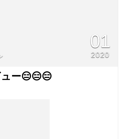
01
2020
ン
ー😑😑😑