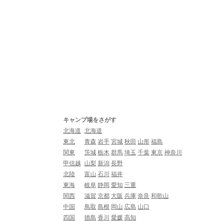
キャンプ場をさがす
北海道
北海道
東北
青森
岩手
宮城
秋田
山形
福島
関東
茨城
栃木
群馬
埼玉
千葉
東京
神奈川
甲信越
山梨
新潟
長野
北陸
富山
石川
福井
東海
岐阜
静岡
愛知
三重
関西
滋賀
京都
大阪
兵庫
奈良
和歌山
中国
鳥取
島根
岡山
広島
山口
四国
徳島
香川
愛媛
高知