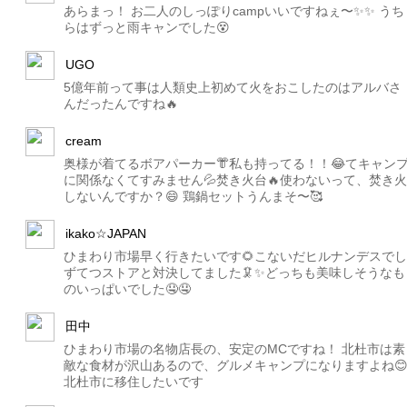
あらまっ！ お二人のしっぽりcampいいですねぇ〜✨✨ うち
らはずっと雨キャンでした😵
UGO
5億年前って事は人類史上初めて火をおこしたのはアルバさ
んだったんですね🔥
cream
奥様が着てるボアパーカー👘私も持ってる！！😂てキャン
に関係なくてすみません💦焚き火台🔥使わないって、焚き火
しないんですか？😄 鶏鍋セットうんまそ〜🥰
ikako☆JAPAN
ひまわり市場早く行きたいです🌻こないだヒルナンデスでし
ずてつストアと対決してました🦑✨どっちも美味しそうなも
のいっぱいでした🤤🤤
田中
ひまわり市場の名物店長の、安定のMCですね！ 北杜市は素
敵な食材が沢山あるので、グルメキャンプになりますよね
北杜市に移住したいです