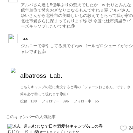
アルバさん達も5億年ぶりの焚火でしたか！w わりとみんな
億年単位で焚火おざなりになるもんですねぇ🤣 アルバさん
ゆいさんから北杜市の美味しいもの教えてもらって我が家の
北杜市愛さらに深まっております😽😽 今度北杜市清里ラバ
ーズキャソプしたいですね😘
fu.u
ジムニーで牽引してる風ですねw ゴールゼロシェードがオシ
ャレですね👍
albatross_Lab.
こちらキャンプの朝に出没すると噂の「ジャージおじさん」です。水
筒を必ず持って現れます🧔🏻⚡️
投稿
100
フォロワー
396
フォロー中
65
このキャンパーの人気記事
道志むじなで日本酒愛好キャンプ🍶…の巻
2
[山梨] オートキャンプｉｎむじな