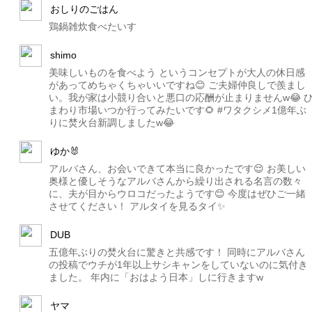
おしりのごはん
鶏鍋雑炊食べたいす
shimo
美味しいものを食べよう というコンセプトが大人の休日感
があってめちゃくちゃいいですね😊 ご夫婦仲良しで羨まし
い。我が家は小競り合いと悪口の応酬が止まりませんw😂 
まわり市場いつか行ってみたいです🌻 #ワタクシメ1億年ぶ
りに焚火台新調しましたw😂
ゆか🐰
アルバさん、お会いできて本当に良かったです😌 お美しい
奥様と優しそうなアルバさんから繰り出される名言の数々
に、夫が目からウロコだったようです😊 今度はぜひご一緒
させてください！ アルタイを見るタイ✨
DUB
五億年ぶりの焚火台に驚きと共感です！ 同時にアルバさん
の投稿でウチが1年以上サシキャンをしていないのに気付き
ました。 年内に「おはよう日本」しに行きますw
ヤマ