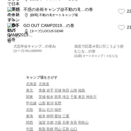
不惑の余裕キャンプ@不動の滝…の巻
2
[静岡] 不動の滝オートキャンプ場
GO OUT CAMP2019…の巻
2
[タープ] LOCUS GEAR
大忘年会キャンプ…の巻🛵
道志で紅葉🍁見に行こうよう@
[タープ] HILLEBERG
むじな…の巻
[山梨] オートキャンプｉｎむじな
キャンプ場をさがす
北海道
北海道
東北
青森
岩手
宮城
秋田
山形
福島
関東
茨城
栃木
群馬
埼玉
千葉
東京
神奈川
甲信越
山梨
新潟
長野
北陸
富山
石川
福井
東海
岐阜
静岡
愛知
三重
関西
滋賀
京都
大阪
兵庫
奈良
和歌山
中国
鳥取
島根
岡山
広島
山口