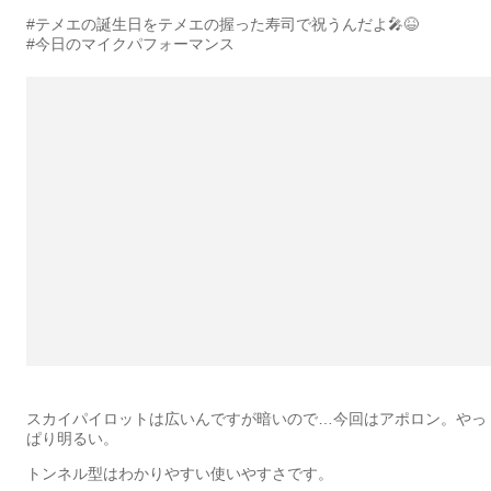
#テメエの誕生日をテメエの握った寿司で祝うんだよ🎤😆
#今日のマイクパフォーマンス
スカイパイロットは広いんですが暗いので…今回はアポロン。やっ
ぱり明るい。
トンネル型はわかりやすい使いやすさです。