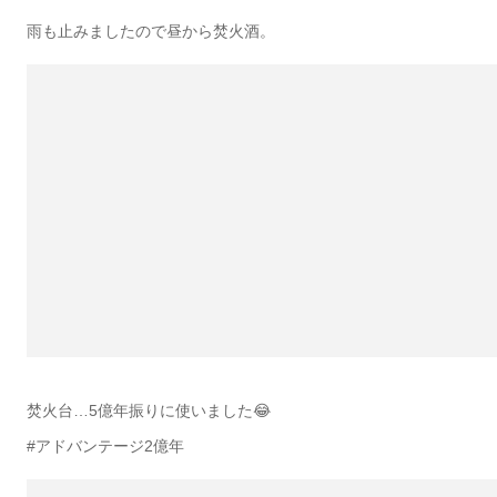
雨も止みましたので昼から焚火酒。
焚火台…5億年振りに使いました😂
#アドバンテージ2億年