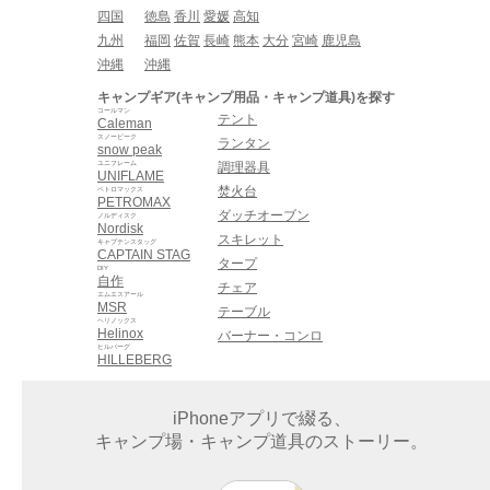
四国
徳島
香川
愛媛
高知
九州
福岡
佐賀
長崎
熊本
大分
宮崎
鹿児島
沖縄
沖縄
キャンプギア(キャンプ用品・キャンプ道具)を探す
コールマン
テント
Caleman
スノーピーク
ランタン
snow peak
ユニフレーム
調理器具
UNIFLAME
焚火台
ペトロマックス
PETROMAX
ダッチオーブン
ノルディスク
Nordisk
スキレット
キャプテンスタッグ
CAPTAIN STAG
タープ
DIY
自作
チェア
エムエスアール
MSR
テーブル
ヘリノックス
Helinox
バーナー・コンロ
ヒルバーグ
HILLEBERG
iPhoneアプリで綴る、
キャンプ場・キャンプ道具のストーリー。