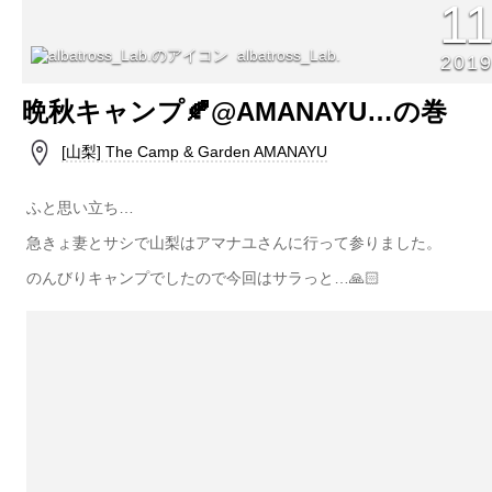
1
albatross_Lab.
201
晩秋キャンプ🍂@AMANAYU…の巻
[山梨] The Camp & Garden AMANAYU
ふと思い立ち…
急きょ妻とサシで山梨はアマナユさんに行って参りました。
のんびりキャンプでしたので今回はサラっと…🙏🏻