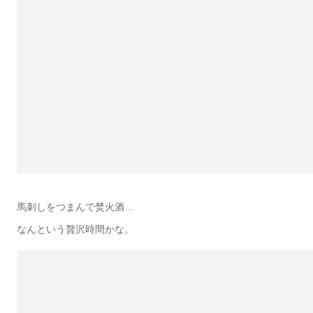
馬刺しをつまんで焚火酒…
なんという贅沢時間かな。