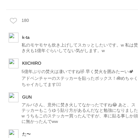
180
k-ta
私のモヤモヤも炊き上げしてスカッとしたいです。w 私は焚
き火も1億年ぐらいしてない気がします。w
KIICHIRO
5億年ぶりの焚火は凄いですね🤣 早く焚火を囲みたーい🏕
アドベンチャーのステッカーを貼ったボックス！🧰めちゃく
ちゃイカしてます👍🏼
GUN
アルバさん、意外に焚き火してなかったですね😂 あと、ス
テッカーもこうゆう貼り方があるんだなと勉強になりました
w うちもこのステッカー買ったんですが、車に貼る事しか頭
に無かったんでww
た〜