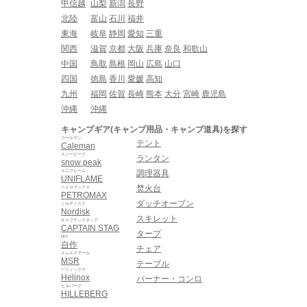
甲信越
山梨
新潟
長野
北陸
富山
石川
福井
東海
岐阜
静岡
愛知
三重
関西
滋賀
京都
大阪
兵庫
奈良
和歌山
中国
鳥取
島根
岡山
広島
山口
四国
徳島
香川
愛媛
高知
九州
福岡
佐賀
長崎
熊本
大分
宮崎
鹿児島
沖縄
沖縄
キャンプギア(キャンプ用品・キャンプ道具)を探す
コールマン
テント
Caleman
スノーピーク
ランタン
snow peak
ユニフレーム
調理器具
UNIFLAME
焚火台
ペトロマックス
PETROMAX
ダッチオーブン
ノルディスク
Nordisk
スキレット
キャプテンスタッグ
CAPTAIN STAG
タープ
DIY
自作
チェア
エムエスアール
MSR
テーブル
ヘリノックス
Helinox
バーナー・コンロ
ヒルバーグ
HILLEBERG