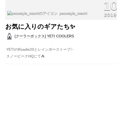
1
pecostyle_otechl
2019
お気に入りのギアたち✨
[クーラーボックス] YETI COOLERS
YETIのRoadie20とレインボーストーブ✨
スノーピークHQにて⛺️