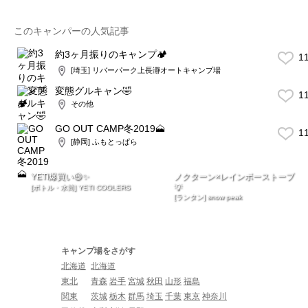
このキャンパーの人気記事
約3ヶ月振りのキャンプ🏕
1
[埼玉] リバーパーク上長瀞オートキャンプ場
変態グルキャン🤣
1
その他
GO OUT CAMP冬2019🗻
1
[静岡] ふもとっぱら
YETI爆買い😆✨
ノクターン×レインボーストーブ
💡
[ボトル・水筒] YETI COOLERS
[ランタン] snow peak
キャンプ場をさがす
北海道
北海道
東北
青森
岩手
宮城
秋田
山形
福島
関東
茨城
栃木
群馬
埼玉
千葉
東京
神奈川