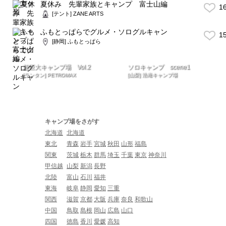
夏休み 先輩家族とキャンプ 富士山編
1
[テント] ZANE ARTS
ふもとっぱらでグルメ・ソログルキャン
1
[静岡] ふもとっぱら
超巨大キャンプ場 Vol.2
ソロキャンプ scene1
[ランタン] PETROMAX
[山梨] 浩庵キャンプ場
キャンプ場をさがす
北海道
北海道
東北
青森
岩手
宮城
秋田
山形
福島
関東
茨城
栃木
群馬
埼玉
千葉
東京
神奈川
甲信越
山梨
新潟
長野
北陸
富山
石川
福井
東海
岐阜
静岡
愛知
三重
関西
滋賀
京都
大阪
兵庫
奈良
和歌山
中国
鳥取
島根
岡山
広島
山口
四国
徳島
香川
愛媛
高知