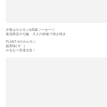
夕食はホルモン&高級ソーセージ
釜浅商店の七輪 大人の鉄板で焼き焼き
PLANT-5のホルモン
超美味(´∀｀)
やるなー安達太良！