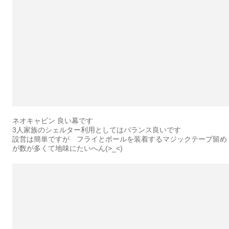
ネオキャビン 良い幕です
3人家族のシェルター利用としてはバランス良いです
設営は簡単ですが フライとポールを装着するマジックテープ留め
が数が多くて地味にたいへん(>_<)