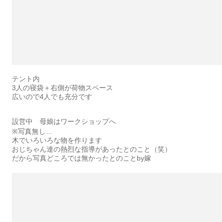
テント内
3人の寝袋＋右側が荷物スペース
広いので4人でも充分です
設営中 母娘はワークショップへ
※写真無し…
木でいろいろな物を作ります
おじちゃん達の熱烈な指導があったとのこと（笑）
だから写真どころでは無かったとのことby嫁