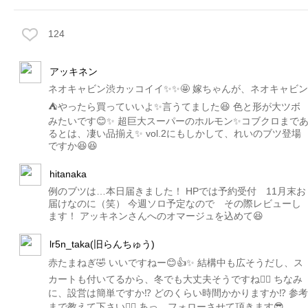
124
アッキネン
ネオキャビン渋カッコイイ✨✨🤩 嫁ちゃんが、ネオキャビン
⛺️やったら買っていいよ✨言うてました😆 色と形が大ツボ
みたいです😊✨ 超巨大スーパーのホルモン✨コブクロまで
るとは、凄い品揃え✨ vol.2にもしかして、れいのブツ登場
ですか😆😆
hitanaka
例のブツは…本日届きました！ HPでは予約受付 11月末お
届けなのに（笑） 今週ソロ予定なので その際レビューし
ます！ アッキネンさんへのオマージュを込めて😆
lr5n_taka(旧らんちゅう)
赤たまねぎ🤣 いいですねー😊👍✨ 結構中も広そうだし、ス
カートも付いてるから、冬でも大丈夫そうですね🙆‍♂️ ちなみ
に、設営は簡単ですか⁉️ どのくらい時間かかりますか⁉️ 参考
まで教えて下さい🙇‍♂️ あっ、フォローさせて頂きます😎