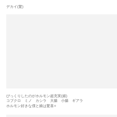
デカイ(驚)
びっくりしたのがホルモン超充実(嬉)
コブクロ ミノ カシラ 大腸 小腸 ギアラ
ホルモン好きな僕と娘は驚喜⭐️