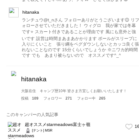
hitanaka
ランチュウ@t_nさん フォローありがとうございます😊 リ
ォローさせていただきました！ ウィグロ 我が家では冬幕
です⭐️ スカート付きであることが理由です 風にも意外と強
いです 設営は時間まあまあかかります ポールがスリープに
入りにくいこと 張り綱をペグダウンしないとカッコ良く張
れないことなのです 15分くらいでしょうか ※ニワカ的時間
です でも あまり被らないので オススメです^_^
hitanaka
大阪在住 キャンプ歴10年 皆さま方宜しくお願いいたします！
投稿
109
フォロワー
271
フォロー中
265
このキャンパーの人気記事
超オススメstarmeadows富士ヶ嶺
1
[テント] MSR