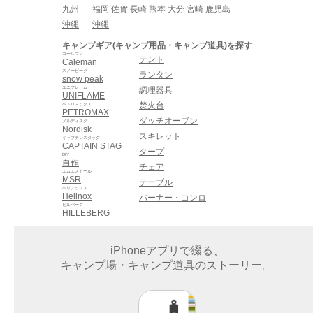
九州
福岡
佐賀
長崎
熊本
大分
宮崎
鹿児島
沖縄
沖縄
キャンプギア(キャンプ用品・キャンプ道具)を探す
コールマン
テント
Caleman
スノーピーク
ランタン
snow peak
ユニフレーム
調理器具
UNIFLAME
焚火台
ペトロマックス
PETROMAX
ダッチオーブン
ノルディスク
Nordisk
スキレット
キャプテンスタッグ
CAPTAIN STAG
タープ
DIY
自作
チェア
エムエスアール
MSR
テーブル
ヘリノックス
Helinox
バーナー・コンロ
ヒルバーグ
HILLEBERG
iPhoneアプリで綴る、
キャンプ場・キャンプ道具のストーリー。