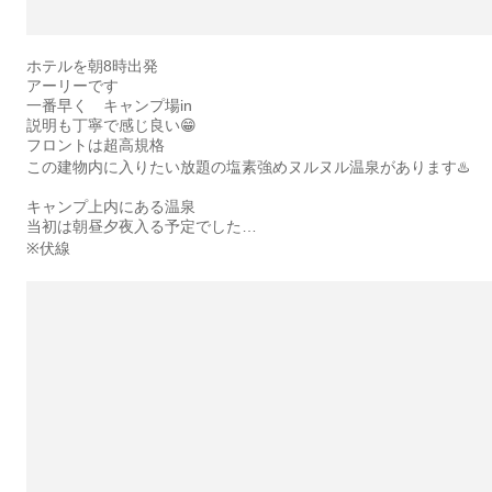
ホテルを朝8時出発
アーリーです
一番早く キャンプ場in
説明も丁寧で感じ良い😁
フロントは超高規格
この建物内に入りたい放題の塩素強めヌルヌル温泉があります♨️
キャンプ上内にある温泉
当初は朝昼夕夜入る予定でした…
※伏線