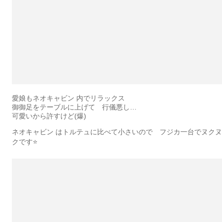
愛娘もネオキャビン 内でリラックス
御御足をテーブルに上げて 行儀悪し…
可愛いから許すけど(爆)
ネオキャビン はトルテュに比べて小さいので フジカ一台でヌクヌ
クです⭐️