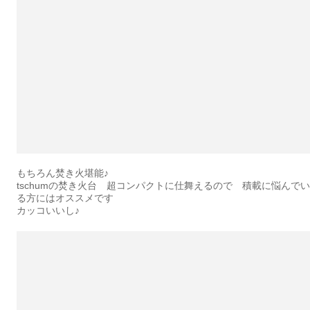
もちろん焚き火堪能♪
tschumの焚き火台 超コンパクトに仕舞えるので 積載に悩んでい
る方にはオススメです
カッコいいし♪