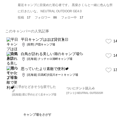
最近キャンプに目覚めた初心者です。 黒柴さくらと一緒に色んな所
に行きたいな。 NEUTRAL OUTDOOR GE4.0
投稿
17
フォロワー
86
フォロー中
17
このキャンパーの人気記事
平日キャンプはほぼ貸切🕺🏻
1
[長野] 戸隠キャンプ場
白鳥が訪れる美しい湖のキャンプ場🦆
1
[北海道] クッチャロ湖畔キャンプ場
思っていたより素敵で便利🏕
1
[北海道] 日高町沙流川オートキャンプ場
星に手がとどきそうな夜でした
ついにテント購入⛺️
🌌
[テント] NEUTRAL OUTDOOR
[北海道] 星に手のとどく丘キャンプ場
キャンプ場をさがす