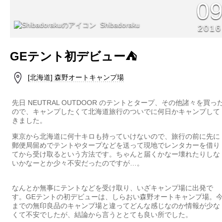
0
Shibadoraku
2016
GEテント初デビュー⛺️
[北海道] 森野オートキャンプ場
先日 NEUTRAL OUTDOOR のテントとタープ、その他諸々を買っ
ので、キャンプしたくて北海道旅行のついでに何日かキャンプして
きました。
東京から北海道に何十キロも持っていけないので、旅行の前に先に
郵便局留めでテントやタープなどを送って現地でレンタカーを借り
てから受け取るという方法です。ちゃんと届くかなー壊れたりしな
いかなーとか少々不安だったのですが…。
なんとか無事にテントなどを受け取り、いざキャンプ場に出発で
す。GEテントの初デビューは、しらおい森野オートキャンプ場。
までの無印良品のキャンプ場と違ってどんな感じなのか情報が少な
くて不安でしたが、結論から言うととても良い所でした。