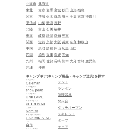
北海道
北海道
東北
青森
岩手
宮城
秋田
山形
福島
関東
茨城
栃木
群馬
埼玉
千葉
東京
神奈川
甲信越
山梨
新潟
長野
北陸
富山
石川
福井
東海
岐阜
静岡
愛知
三重
関西
滋賀
京都
大阪
兵庫
奈良
和歌山
中国
鳥取
島根
岡山
広島
山口
四国
徳島
香川
愛媛
高知
九州
福岡
佐賀
長崎
熊本
大分
宮崎
鹿児島
沖縄
沖縄
キャンプギア(キャンプ用品・キャンプ道具)を探す
コールマン
テント
Caleman
スノーピーク
ランタン
snow peak
ユニフレーム
調理器具
UNIFLAME
焚火台
ペトロマックス
PETROMAX
ダッチオーブン
ノルディスク
Nordisk
スキレット
キャプテンスタッグ
CAPTAIN STAG
タープ
DIY
自作
チェア
エムエスアール