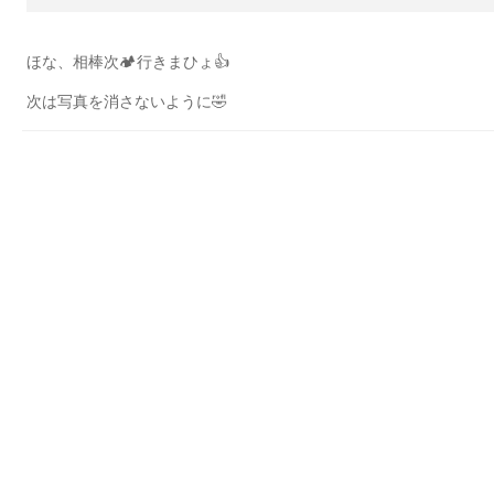
ほな、相棒次🏕行きまひょ👍
次は写真を消さないように🤣