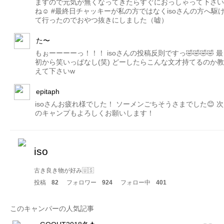
ますので元気が無くなってきたらすぐにおっしゃって下さい
ね☺️ #最終日チャッキーが私の方ではなくisoさんの方へ駆
て行ったのでおやつ抜きにしました（嘘）
た〜
もぉーーーーっ！！！ isoさんの投稿反則ですっ🤣🤣🤣🤣 最
初から笑いっぱなし(笑) どーしたらこんな文才持てるのか教
えて下さいw
epitaph
isoさんお疲れ様でした！ ソーメンごちそうさまでした😊 次
のキャンプもよろしくお願いします！
iso
古き良き物が好み🇺🇸
投稿
82
フォロワー
924
フォロー中
401
このキャンパーの人気記事