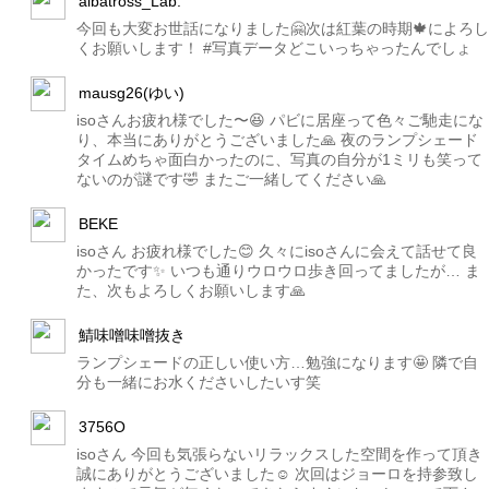
albatross_Lab.
今回も大変お世話になりました🤗次は紅葉の時期🍁によろし
くお願いします！ #写真データどこいっちゃったんでしょ
mausg26(ゆい)
isoさんお疲れ様でした〜😆 パビに居座って色々ご馳走にな
り、本当にありがとうございました🙏 夜のランプシェード
タイムめちゃ面白かったのに、写真の自分が1ミリも笑って
ないのが謎です🤣 またご一緒してください🙏
BEKE
isoさん お疲れ様でした😊 久々にisoさんに会えて話せて良
かったです✨ いつも通りウロウロ歩き回ってましたが… ま
た、次もよろしくお願いします🙏
鯖味噌味噌抜き
ランプシェードの正しい使い方…勉強になります🤩 隣で自
分も一緒にお水くださいしたいす笑
3756O
isoさん 今回も気張らないリラックスした空間を作って頂き
誠にありがとうございました☺️ 次回はジョーロを持参致し