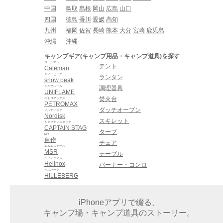
中国
鳥取
島根
岡山
広島
山口
四国
徳島
香川
愛媛
高知
九州
福岡
佐賀
長崎
熊本
大分
宮崎
鹿児島
沖縄
沖縄
キャンプギア(キャンプ用品・キャンプ道具)を探す
コールマン
テント
Caleman
スノーピーク
ランタン
snow peak
ユニフレーム
調理器具
UNIFLAME
焚火台
ペトロマックス
PETROMAX
ダッチオーブン
ノルディスク
Nordisk
スキレット
キャプテンスタッグ
CAPTAIN STAG
タープ
DIY
自作
チェア
エムエスアール
MSR
テーブル
ヘリノックス
Helinox
バーナー・コンロ
ヒルバーグ
HILLEBERG
iPhoneアプリで綴る、
キャンプ場・キャンプ道具のストーリー。