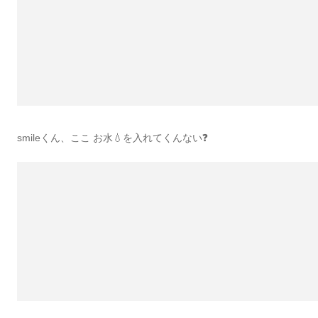
smileくん、ここ お水💧を入れてくんない❓