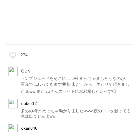
274
GUN
ランプシェードをそこに……🤣 めっちゃ楽しそうなのが、
写真で伝わってきます😁👍 出だしから、笑わせて頂きまし
た🙇‍♂️ww またisoさんのサイトにお邪魔したいっす😏
nuber12
多めの椅子 めっちゃ助かりましたwww 僕のココを触っても
水は出ませんよww
okan846