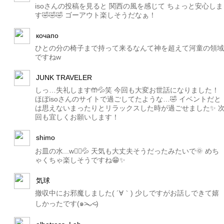
isoさんの投稿を見ると 関西の風を感じて ちょっと安心しま
す🤣🤣🤣 ゴーアウト楽しそうだなぁ！
кочапо
ひとの分の椅子まで持って来るなんて神を超えて河童の領域
ですねw
JUNK TRAVELER
しっ…失礼します🤲💦笑 今回も大変お世話になりました！
ほぼisoさんのサイトで過ごしてたような…🤣 イベントだと
は思えないまったりとリラックスした時が過ごせました✨ 
回も宜しくお願いします！
shimo
お皿の水...w🙅‍♂️💦 天気も大丈夫そうだったみたいで🌞 めち
ゃくちゃ楽しそうですね😁✨
気球
撤収中にお邪魔しました( ´∀｀) 少しですがお話しできて嬉
しかったです(๑˃̵ᴗ˂̵)