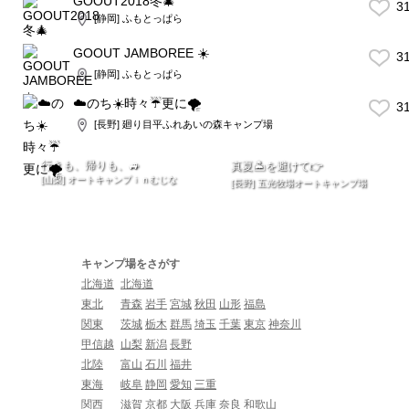
GOOUT2018冬🎄
3
[静岡] ふもとっぱら
GOOUT JAMBOREE ☀️
3
[静岡] ふもとっぱら
☁️のち☀️時々☔️更に🌪
3
[長野] 廻り目平ふれあいの森キャンプ場
行きも、帰りも、🚙
真夏🏝を避けて👉
[山梨] オートキャンプｉｎむじな
[長野] 五光牧場オートキャンプ場
キャンプ場をさがす
北海道
北海道
東北
青森
岩手
宮城
秋田
山形
福島
関東
茨城
栃木
群馬
埼玉
千葉
東京
神奈川
甲信越
山梨
新潟
長野
北陸
富山
石川
福井
東海
岐阜
静岡
愛知
三重
関西
滋賀
京都
大阪
兵庫
奈良
和歌山