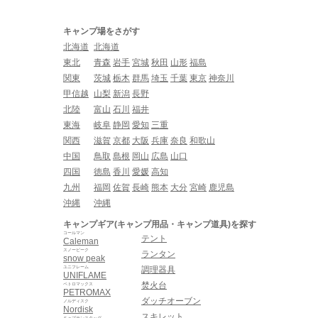
キャンプ場をさがす
北海道
北海道
東北
青森
岩手
宮城
秋田
山形
福島
関東
茨城
栃木
群馬
埼玉
千葉
東京
神奈川
甲信越
山梨
新潟
長野
北陸
富山
石川
福井
東海
岐阜
静岡
愛知
三重
関西
滋賀
京都
大阪
兵庫
奈良
和歌山
中国
鳥取
島根
岡山
広島
山口
四国
徳島
香川
愛媛
高知
九州
福岡
佐賀
長崎
熊本
大分
宮崎
鹿児島
沖縄
沖縄
キャンプギア(キャンプ用品・キャンプ道具)を探す
コールマン
テント
Caleman
スノーピーク
ランタン
snow peak
ユニフレーム
調理器具
UNIFLAME
焚火台
ペトロマックス
PETROMAX
ダッチオーブン
ノルディスク
Nordisk
スキレット
キャプテンスタッグ