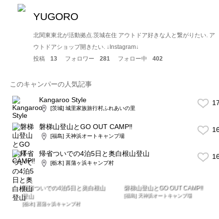
YUGORO
北関東東北が活動拠点.茨城在住 アウトドア好きな人と繋がりたい. ア
ウトドアショップ開きたい. ↓Instagram↓
投稿
13
フォロワー
281
フォロー中
402
このキャンパーの人気記事
Kangaroo Style
1
[茨城] 城里家族旅行村ふれあいの里
磐梯山登山とGO OUT CAMP‼︎
1
[福島] 天神浜オートキャンプ場
帰省ついでの4泊5日と奥白根山登山
1
[栃木] 菖蒲ヶ浜キャンプ村
帰省ついでの4泊5日と奥白根山
磐梯山登山とGO OUT CAMP‼︎
登山
[福島] 天神浜オートキャンプ場
[栃木] 菖蒲ヶ浜キャンプ村