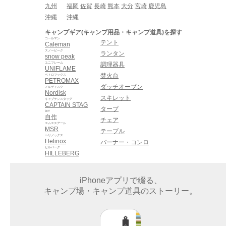
九州
福岡
佐賀
長崎
熊本
大分
宮崎
鹿児島
沖縄
沖縄
キャンプギア(キャンプ用品・キャンプ道具)を探す
コールマン
テント
Caleman
スノーピーク
ランタン
snow peak
ユニフレーム
調理器具
UNIFLAME
焚火台
ペトロマックス
PETROMAX
ダッチオーブン
ノルディスク
Nordisk
スキレット
キャプテンスタッグ
CAPTAIN STAG
タープ
DIY
自作
チェア
エムエスアール
MSR
テーブル
ヘリノックス
Helinox
バーナー・コンロ
ヒルバーグ
HILLEBERG
iPhoneアプリで綴る、
キャンプ場・キャンプ道具のストーリー。