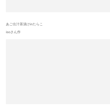
あご出汁茶漬けinたらこ
isoさん作