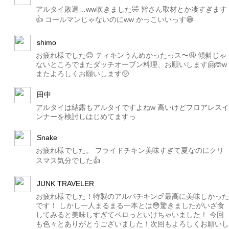
アルタイ敗退…ww吹きました🤣 皆さん取材とか凄すぎます
👍 コールマンじゃないのにww かっこいいっす😁
shimo
お疲れ様でした😊 ティキンうんめかったっス〜🤤 傾斜じゃ
ないところでまたダッチオーブン料理、お願いします🤗🤲w
またよろしくお願いします🥺
田中
アルタイは結露もアルタイですよねw 高いけどフロアレスイ
ンナーを検討しはじめてますっ
Snake
お疲れ様でした。 フライドチキン美味すぎて夏なのにクリ
スマス気分でした👍
JUNK TRAVELER
お疲れ様でした！特製のアルバチキン🍗最高に美味しかった
です！ しかし一人まるまる一本とは😳驚きましたがいざ食
してみると美味しすぎてペロっといけちゃいました！ 今回
も色々とありがとうございました！次回もよろしくお願いし