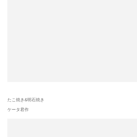
たこ焼き&明石焼き
ケータ君作