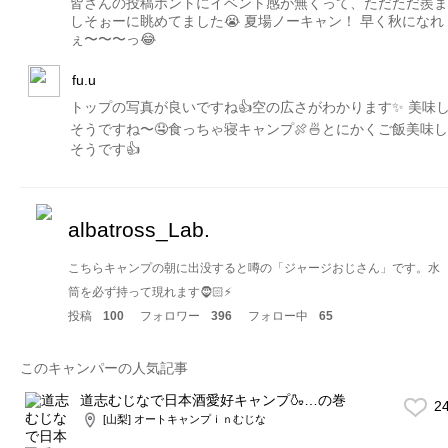
皆さんの投稿ホントにイベント感が無くって、ただただ羨ま
しそぉーに眺めてました😭 夏場ノーキャン！ 早く秋になれ
ぇ〜〜〜っ😂
fu.u
トップの写真が良いですね👍空の広さがわかります✨ 美味
そうですね〜🤤食っちゃ寝キャンプ🍖🍜とにかくご飯美味し
そうです👍
albatross_Lab.
こちらキャンプの朝に出没すると噂の「ジャージおじさん」です。水
筒を必ず持って現れます🧔🏻⚡️
投稿
100
フォロワー
396
フォロー中
65
このキャンパーの人気記事
道志むじなで日本酒愛好キャンプ🍶…の巻
2
[山梨] オートキャンプｉｎむじな