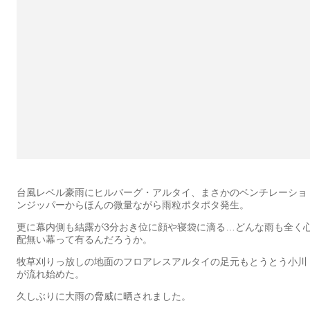
台風レベル豪雨にヒルバーグ・アルタイ、まさかのベンチレーショ
ンジッパーからほんの微量ながら雨粒ポタポタ発生。
更に幕内側も結露が3分おき位に顔や寝袋に滴る…どんな雨も全く
配無い幕って有るんだろうか。
牧草刈りっ放しの地面のフロアレスアルタイの足元もとうとう小川
が流れ始めた。
久しぶりに大雨の脅威に晒されました。