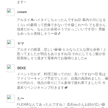
ます✨
cream
アルタイ⛺️ハイタイしちゃったんですね😖 幕内小川になる
くらいの豪雨って想像できないです😱こわ〜💦 でも皆さん
強者だから、なんだか余裕そうでかっこいいです😊✨ 男飯
もめっちゃ美味しそう〜😆🎵
ヤマ
アルタイの敗退…悲しい😭😭 ヒルならどんな雨も余裕！と
思ってましたが弱点もありますね🤔 それにしてもご飯が全
部美味しそう過ぎて電車内でお腹鳴りましたw
BEKE
イベント行かず、料理三昧ってのが、良いですね〜😊 私は
ファミリーキャンプ予定でしたが、台風の為諦めました…
その代わり、地元の祭りにフル参加で疲れ果てました💦 今
週末リベンジキャンプ行きます🏕
た〜
FLEX枠なんてあったんですね！ 流石isoさんお顔が広い😱