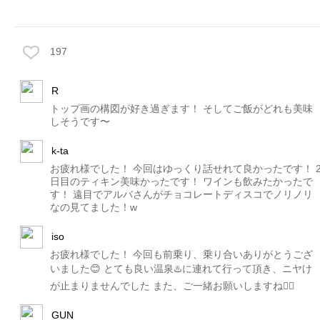
197
R
トップ画の構図が好き過ぎます！ そしてご飯がどれも美味
しそうです〜
k-ta
お疲れ様でした！ 今回はゆっくり話せれて良かったです！ 
日目のティキン美味かったです！ ワインも飲みたかったで
す！ 遠目でアルバさんがチョコレートディスコでノリノリ
なの見てました！w
iso
お疲れ様でした！ 今回も前乗り、乗り合いありがとうござ
いました😊 とても良い温泉♨️に連れて行って頂き、ニヤけ
が止まりませんでした また、ご一緒お願いしますね🙇‍♂️
GUN