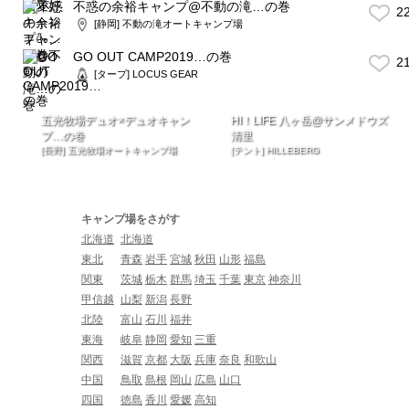
不惑の余裕キャンプ@不動の滝…の巻
2
[静岡] 不動の滝オートキャンプ場
GO OUT CAMP2019…の巻
2
[タープ] LOCUS GEAR
五光牧場デュオ×デュオキャン
HI！LIFE 八ヶ岳@サンメドウズ
プ…の巻
清里
[長野] 五光牧場オートキャンプ場
[テント] HILLEBERG
キャンプ場をさがす
北海道
北海道
東北
青森
岩手
宮城
秋田
山形
福島
関東
茨城
栃木
群馬
埼玉
千葉
東京
神奈川
甲信越
山梨
新潟
長野
北陸
富山
石川
福井
東海
岐阜
静岡
愛知
三重
関西
滋賀
京都
大阪
兵庫
奈良
和歌山
中国
鳥取
島根
岡山
広島
山口
四国
徳島
香川
愛媛
高知