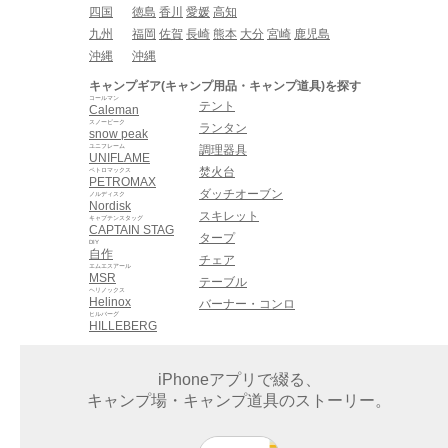
四国
徳島
香川
愛媛
高知
九州
福岡
佐賀
長崎
熊本
大分
宮崎
鹿児島
沖縄
沖縄
キャンプギア(キャンプ用品・キャンプ道具)を探す
コールマン
テント
Caleman
スノーピーク
ランタン
snow peak
ユニフレーム
調理器具
UNIFLAME
焚火台
ペトロマックス
PETROMAX
ダッチオーブン
ノルディスク
Nordisk
スキレット
キャプテンスタッグ
CAPTAIN STAG
タープ
DIY
自作
チェア
エムエスアール
MSR
テーブル
ヘリノックス
Helinox
バーナー・コンロ
ヒルバーグ
HILLEBERG
iPhoneアプリで綴る、
キャンプ場・キャンプ道具のストーリー。