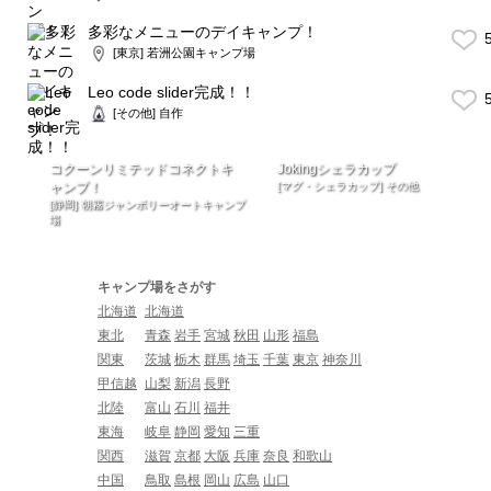
多彩なメニューのデイキャンプ！
5
[東京] 若洲公園キャンプ場
Leo code slider完成！！
5
[その他] 自作
コクーンリミテッドコネクトキ
Jokingシェラカップ
ャンプ！
[マグ・シェラカップ] その他
[静岡] 朝霧ジャンボリーオートキャンプ
場
キャンプ場をさがす
北海道
北海道
東北
青森
岩手
宮城
秋田
山形
福島
関東
茨城
栃木
群馬
埼玉
千葉
東京
神奈川
甲信越
山梨
新潟
長野
北陸
富山
石川
福井
東海
岐阜
静岡
愛知
三重
関西
滋賀
京都
大阪
兵庫
奈良
和歌山
中国
鳥取
島根
岡山
広島
山口