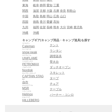
東海
岐阜
静岡
愛知
三重
関西
滋賀
京都
大阪
兵庫
奈良
和歌山
中国
鳥取
島根
岡山
広島
山口
四国
徳島
香川
愛媛
高知
九州
福岡
佐賀
長崎
熊本
大分
宮崎
鹿児島
沖縄
沖縄
キャンプギア(キャンプ用品・キャンプ道具)を探す
コールマン
テント
Caleman
スノーピーク
ランタン
snow peak
ユニフレーム
調理器具
UNIFLAME
焚火台
ペトロマックス
PETROMAX
ダッチオーブン
ノルディスク
Nordisk
スキレット
キャプテンスタッグ
CAPTAIN STAG
タープ
DIY
自作
チェア
エムエスアール
MSR
テーブル
ヘリノックス
Helinox
バーナー・コンロ
ヒルバーグ
HILLEBERG