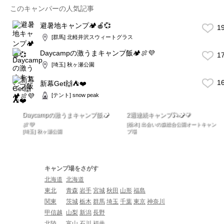
このキャンパーの人気記事
避暑地キャンプ🏕🍎💞
1
[群馬] 北軽井沢スウィートグラス
Daycampの激うまキャンプ飯🏕🍖💜
1
[埼玉] 秋ヶ瀬公園
1
新幕Get🙌⛺️❤️
[テント] snow peak
Daycampの激うまキャンプ飯🏕
2週連続キャンプ🎣🏕💗
🍖💜
[栃木] 出会いの森総合公園オートキャン
[埼玉] 秋ヶ瀬公園
プ場
キャンプ場をさがす
北海道
北海道
東北
青森
岩手
宮城
秋田
山形
福島
関東
茨城
栃木
群馬
埼玉
千葉
東京
神奈川
甲信越
山梨
新潟
長野
北陸
富山
石川
福井