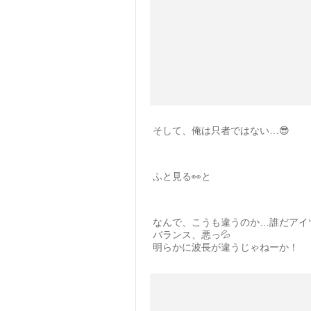
そして、俺は只者ではない…😎
ふと見る👀と
なんで、こうも違うのか…誰だアイ
バランス、悪っ💦
明らかに波長が違うじゃねーか！