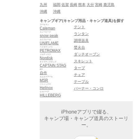
九州
福岡
佐賀
長崎
熊本
大分
宮崎
鹿児島
沖縄
沖縄
キャンプギア(キャンプ用品・キャンプ道具)を探す
コールマン
テント
Caleman
スノーピーク
ランタン
snow peak
ユニフレーム
調理器具
UNIFLAME
焚火台
ペトロマックス
PETROMAX
ダッチオーブン
ノルディスク
Nordisk
スキレット
キャプテンスタッグ
CAPTAIN STAG
タープ
DIY
自作
チェア
エムエスアール
MSR
テーブル
ヘリノックス
Helinox
バーナー・コンロ
ヒルバーグ
HILLEBERG
iPhoneアプリで綴る、
キャンプ場・キャンプ道具のストーリ
ー。