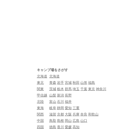
キャンプ場をさがす
北海道
北海道
東北
青森
岩手
宮城
秋田
山形
福島
関東
茨城
栃木
群馬
埼玉
千葉
東京
神奈川
甲信越
山梨
新潟
長野
北陸
富山
石川
福井
東海
岐阜
静岡
愛知
三重
関西
滋賀
京都
大阪
兵庫
奈良
和歌山
中国
鳥取
島根
岡山
広島
山口
四国
徳島
香川
愛媛
高知