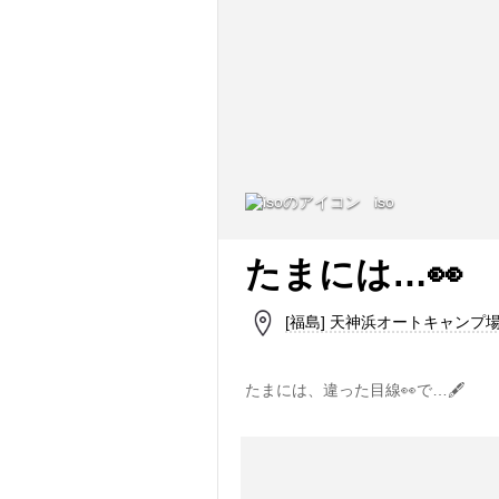
iso
たまには…👀
[福島] 天神浜オートキャンプ
たまには、違った目線👀で…🖋