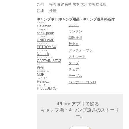
九州
福岡
佐賀
長崎
熊本
大分
宮崎
鹿児島
沖縄
沖縄
キャンプギア(キャンプ用品・キャンプ道具)を探す
コールマン
テント
Caleman
スノーピーク
ランタン
snow peak
ユニフレーム
調理器具
UNIFLAME
焚火台
ペトロマックス
PETROMAX
ダッチオーブン
ノルディスク
Nordisk
スキレット
キャプテンスタッグ
CAPTAIN STAG
タープ
DIY
自作
チェア
エムエスアール
MSR
テーブル
ヘリノックス
Helinox
バーナー・コンロ
ヒルバーグ
HILLEBERG
iPhoneアプリで綴る、
キャンプ場・キャンプ道具のストーリ
ー。