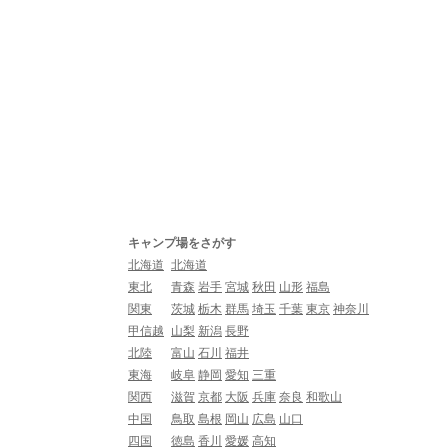
キャンプ場をさがす
北海道
北海道
東北
青森
岩手
宮城
秋田
山形
福島
関東
茨城
栃木
群馬
埼玉
千葉
東京
神奈川
甲信越
山梨
新潟
長野
北陸
富山
石川
福井
東海
岐阜
静岡
愛知
三重
関西
滋賀
京都
大阪
兵庫
奈良
和歌山
中国
鳥取
島根
岡山
広島
山口
四国
徳島
香川
愛媛
高知