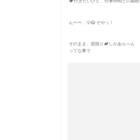
🏕行きたいけど、仕事仲間との親
ん〜〜…💡😳 そやっ！
そのまま、居残り🏕しかあらへん
ってな事で