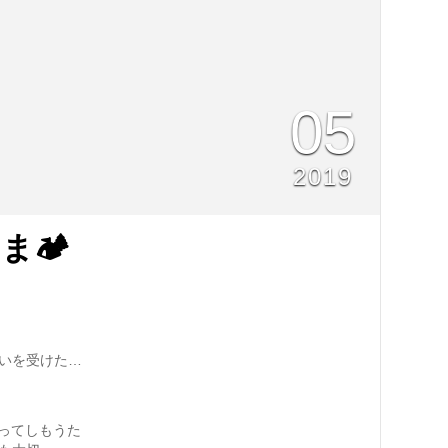
05
2019
ま🏕
誘いを受けた…
なってしもうた