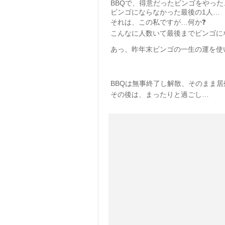
BBQで、得意だったビンゴをやった
ビンゴにならなかった最後の1人…
それは、この私ですが…何か❓
こんなに人数いて最後までビンゴに
あっ、昨年末ビンゴの一生の運を使
BBQは無事終了し解散、そのまま居
その後は、まったりと過ごし…