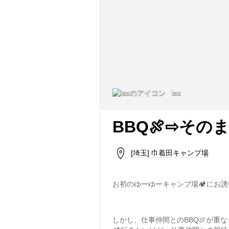
iso
BBQ🍖⇨そのま
[埼玉] 巾着田キャンプ場
お初のゆーゆーキャンプ場🏕にお
しかし、仕事仲間とのBBQ🍖が重