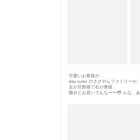
可愛いお客様が…
day outer のささやんファミリ
左が旦那様で右が奥様…
随分とお若いでんな〜〜😳 んな、あ