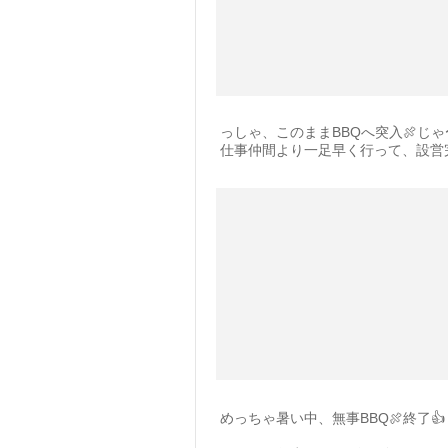
っしゃ、このままBBQへ突入🍖じゃ
仕事仲間より一足早く行って、設営完
めっちゃ暑い中、無事BBQ🍖終了👍