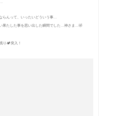
…
ならんって、いったいどういう事…
い果たした事を思い出した瞬間でした…神さま…🤣
残り🏕突入！