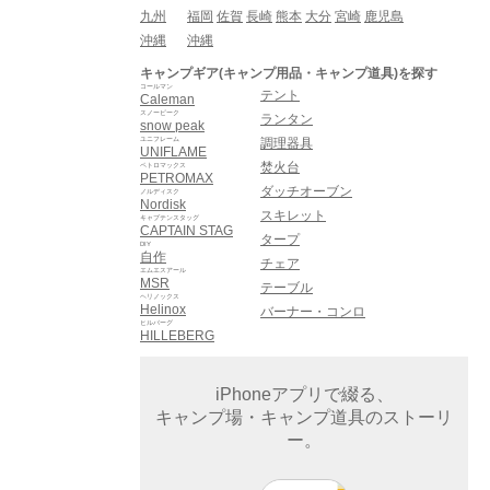
九州
福岡
佐賀
長崎
熊本
大分
宮崎
鹿児島
沖縄
沖縄
キャンプギア(キャンプ用品・キャンプ道具)を探す
コールマン
テント
Caleman
スノーピーク
ランタン
snow peak
ユニフレーム
調理器具
UNIFLAME
焚火台
ペトロマックス
PETROMAX
ダッチオーブン
ノルディスク
Nordisk
スキレット
キャプテンスタッグ
CAPTAIN STAG
タープ
DIY
自作
チェア
エムエスアール
MSR
テーブル
ヘリノックス
Helinox
バーナー・コンロ
ヒルバーグ
HILLEBERG
iPhoneアプリで綴る、
キャンプ場・キャンプ道具のストーリ
ー。