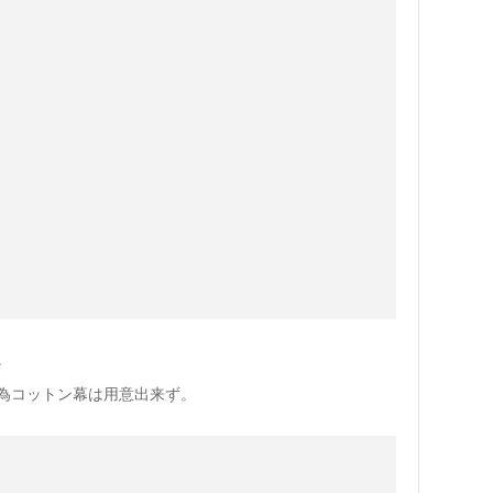
。
為コットン幕は用意出来ず。