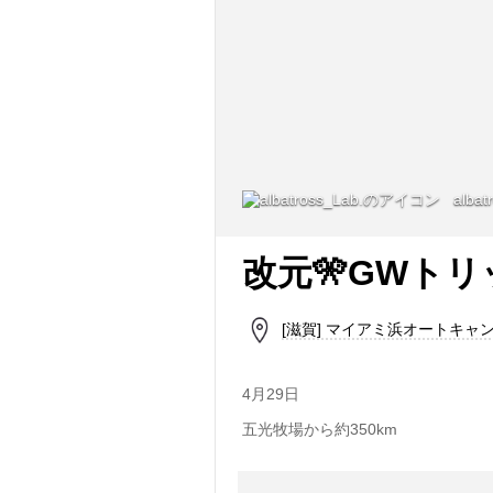
albat
改元🎌GWト
[滋賀] マイアミ浜オートキャ
4月29日
五光牧場から約350km