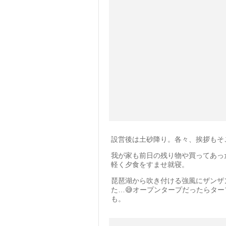
設営後は土砂降り。各々、挨拶もそ
我が家も前日の残り物や買ってあっ
軽く夕食をすませ就寝。
琵琶湖から吹き付ける強風にザンザ
た…😅オープンタープだったらタ
も。