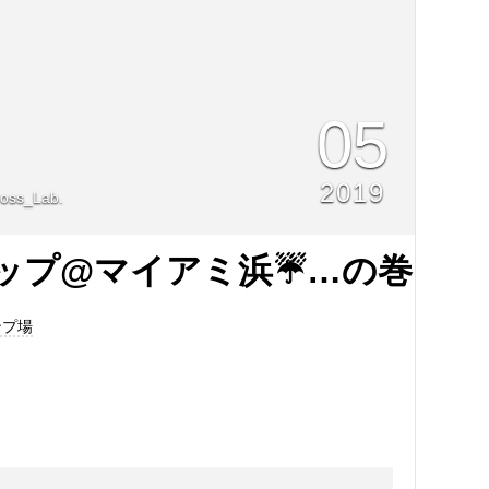
05
2019
ross_Lab.
リップ@マイアミ浜☔️…の巻
ンプ場