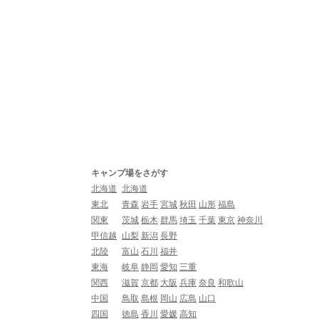
キャンプ場をさがす
北海道
北海道
東北
青森
岩手
宮城
秋田
山形
福島
関東
茨城
栃木
群馬
埼玉
千葉
東京
神奈川
甲信越
山梨
新潟
長野
北陸
富山
石川
福井
東海
岐阜
静岡
愛知
三重
関西
滋賀
京都
大阪
兵庫
奈良
和歌山
中国
鳥取
島根
岡山
広島
山口
四国
徳島
香川
愛媛
高知