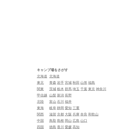
キャンプ場をさがす
北海道
北海道
東北
青森
岩手
宮城
秋田
山形
福島
関東
茨城
栃木
群馬
埼玉
千葉
東京
神奈川
甲信越
山梨
新潟
長野
北陸
富山
石川
福井
東海
岐阜
静岡
愛知
三重
関西
滋賀
京都
大阪
兵庫
奈良
和歌山
中国
鳥取
島根
岡山
広島
山口
四国
徳島
香川
愛媛
高知