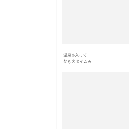
温泉♨️入って
焚き火タイム🔥