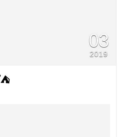
03
2019
⛺️