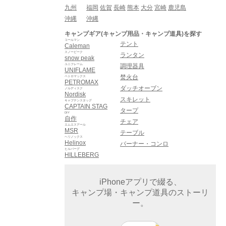
九州
福岡
佐賀
長崎
熊本
大分
宮崎
鹿児島
沖縄
沖縄
キャンプギア(キャンプ用品・キャンプ道具)を探す
コールマン
テント
Caleman
スノーピーク
ランタン
snow peak
ユニフレーム
調理器具
UNIFLAME
焚火台
ペトロマックス
PETROMAX
ダッチオーブン
ノルディスク
Nordisk
スキレット
キャプテンスタッグ
CAPTAIN STAG
タープ
DIY
自作
チェア
エムエスアール
MSR
テーブル
ヘリノックス
Helinox
バーナー・コンロ
ヒルバーグ
HILLEBERG
iPhoneアプリで綴る、
キャンプ場・キャンプ道具のストーリ
ー。