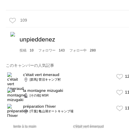
109
unpieddenez
投稿
10
フォロワー
143
フォロー中
280
このキャンパーの人気記事
c'était vert émeraud
1
[群馬] 菅沼キャンプ村
la montagne mizugaki
1
[その他] MSR
préparation l'hiver
1
[千葉] 亀山湖オートキャンプ場
tente à la main
c'était vert émeraud