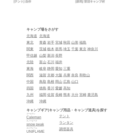
[テント] 自作
[群馬] 菅沼キャンプ村
キャンプ場をさがす
北海道
北海道
東北
青森
岩手
宮城
秋田
山形
福島
関東
茨城
栃木
群馬
埼玉
千葉
東京
神奈川
甲信越
山梨
新潟
長野
北陸
富山
石川
福井
東海
岐阜
静岡
愛知
三重
関西
滋賀
京都
大阪
兵庫
奈良
和歌山
中国
鳥取
島根
岡山
広島
山口
四国
徳島
香川
愛媛
高知
九州
福岡
佐賀
長崎
熊本
大分
宮崎
鹿児島
沖縄
沖縄
キャンプギア(キャンプ用品・キャンプ道具)を探す
コールマン
テント
Caleman
スノーピーク
ランタン
snow peak
ユニフレーム
調理器具
UNIFLAME