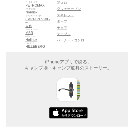
焚火台
ペトロマックス
PETROMAX
ダッチオーブン
ノルディスク
Nordisk
スキレット
キャプテンスタッグ
CAPTAIN STAG
タープ
DIY
自作
チェア
エムエスアール
MSR
テーブル
ヘリノックス
Helinox
バーナー・コンロ
ヒルバーグ
HILLEBERG
iPhoneアプリで綴る、
キャンプ場・キャンプ道具のストーリー。