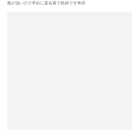
風が強いので早めに宴会幕で乾杯です🍻🤣