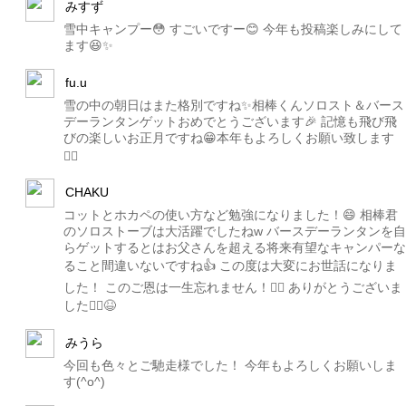
みすず
雪中キャンプー😳 すごいですー😊 今年も投稿楽しみにして
ます😆✨
fu.u
雪の中の朝日はまた格別ですね✨相棒くんソロスト＆バース
デーランタンゲットおめでとうございます🎉 記憶も飛び飛
びの楽しいお正月ですね😁本年もよろしくお願い致します
🙇‍♂️
CHAKU
コットとホカペの使い方など勉強になりました！😄 相棒君
のソロストーブは大活躍でしたねw バースデーランタンを自
らゲットするとはお父さんを超える将来有望なキャンパーな
ること間違いないですね👍 この度は大変にお世話になりま
した！ このご恩は一生忘れません！🙇‍♂️ ありがとうございま
した🙇‍♂️😆
みうら
今回も色々とご馳走様でした！ 今年もよろしくお願いしま
す(^o^)