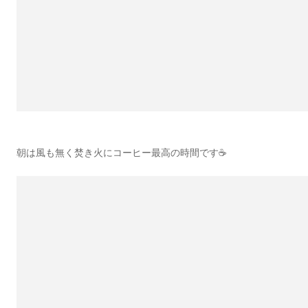
朝は風も無く焚き火にコーヒー最高の時間です☕️