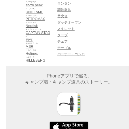
スノーピーク
ランタン
snow peak
ユニフレーム
調理器具
UNIFLAME
焚火台
ペトロマックス
PETROMAX
ダッチオーブン
ノルディスク
Nordisk
スキレット
キャプテンスタッグ
CAPTAIN STAG
タープ
DIY
自作
チェア
エムエスアール
MSR
テーブル
ヘリノックス
Helinox
バーナー・コンロ
ヒルバーグ
HILLEBERG
iPhoneアプリで綴る、
キャンプ場・キャンプ道具のストーリー。