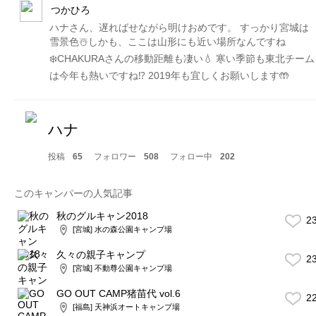
つかひろ
ハナさん、遅ればせながら明けおめです。 すっかり宮城は
雪景色☃️しかも、ここは山形にも近い場所なんですね
❄️CHAKURAさんの移動距離も凄い💧 寒い季節も東北チーム
は今年も熱いですね⁉️ 2019年も宜しくお願いします🤲
ハナ
投稿
65
フォロワー
508
フォロー中
202
このキャンパーの人気記事
秋のグルキャン2018
2
[宮城] 水の森公園キャンプ場
久々の親子キャンプ
2
[宮城] 不動尊公園キャンプ場
GO OUT CAMP猪苗代 vol.6
2
[福島] 天神浜オートキャンプ場