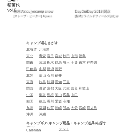
極寒のnoujyocamp snow
DayOutDay 2018 関東
[ストーブ・ヒーター] Alpaca
[栃木] ワイルドフィールズおじか
キャンプ場をさがす
北海道
北海道
東北
青森
岩手
宮城
秋田
山形
福島
関東
茨城
栃木
群馬
埼玉
千葉
東京
神奈川
甲信越
山梨
新潟
長野
北陸
富山
石川
福井
東海
岐阜
静岡
愛知
三重
関西
滋賀
京都
大阪
兵庫
奈良
和歌山
中国
鳥取
島根
岡山
広島
山口
四国
徳島
香川
愛媛
高知
九州
福岡
佐賀
長崎
熊本
大分
宮崎
鹿児島
沖縄
沖縄
キャンプギア(キャンプ用品・キャンプ道具)を探す
コールマン
テント
Caleman