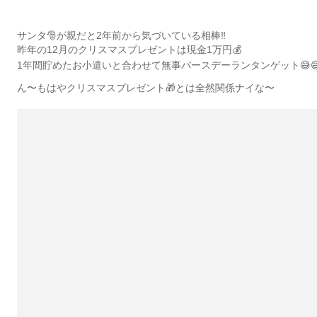
サンタ🎅が親だと2年前から気づいている相棒‼︎
昨年の12月のクリスマスプレゼントは現金1万円💰
1年間貯めたお小遣いと合わせて無事バースデーランタンゲット😅
ん〜もはやクリスマスプレゼント🎁とは全然関係ナイな〜