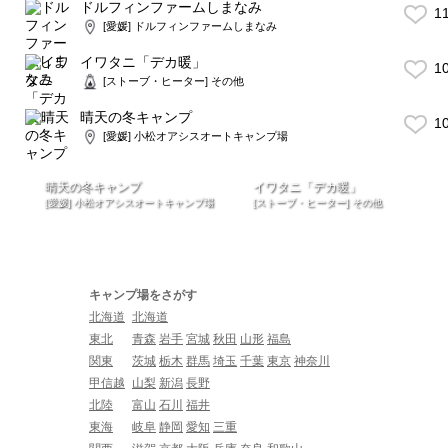
ドルフィンファームしまなみ
1
[愛媛] ドルフィンファームしまなみ
イワタニ「デカ暖」
1
[ストーブ・ヒーター] その他
晴天の冬キャンプ
1
[愛媛] 小松オアシスオートキャンプ場
晴天の冬キャンプ
イワタニ「デカ暖」
[愛媛] 小松オアシスオートキャンプ場
[ストーブ・ヒーター] その他
キャンプ場をさがす
北海道
北海道
東北
青森
岩手
宮城
秋田
山形
福島
関東
茨城
栃木
群馬
埼玉
千葉
東京
神奈川
甲信越
山梨
新潟
長野
北陸
富山
石川
福井
東海
岐阜
静岡
愛知
三重