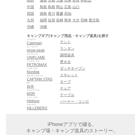
関西
滋賀
京都
大阪
兵庫
奈良
和歌山
中国
鳥取
島根
岡山
広島
山口
四国
徳島
香川
愛媛
高知
九州
福岡
佐賀
長崎
熊本
大分
宮崎
鹿児島
沖縄
沖縄
キャンプギア(キャンプ用品・キャンプ道具)を探す
コールマン
テント
Caleman
スノーピーク
ランタン
snow peak
ユニフレーム
調理器具
UNIFLAME
焚火台
ペトロマックス
PETROMAX
ダッチオーブン
ノルディスク
Nordisk
スキレット
キャプテンスタッグ
CAPTAIN STAG
タープ
DIY
自作
チェア
エムエスアール
MSR
テーブル
ヘリノックス
Helinox
バーナー・コンロ
ヒルバーグ
HILLEBERG
iPhoneアプリで綴る、
キャンプ場・キャンプ道具のストーリー。