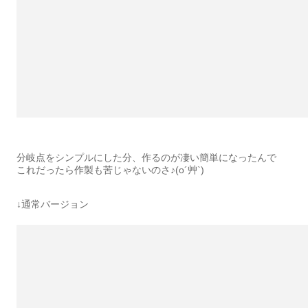
分岐点をシンプルにした分、作るのが凄い簡単になったんで
これだったら作製も苦じゃないのさ♪(o´艸`)
↓通常バージョン