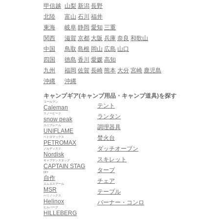
甲信越
山梨
新潟
長野
北陸
富山
石川
福井
東海
岐阜
静岡
愛知
三重
関西
滋賀
京都
大阪
兵庫
奈良
和歌山
中国
鳥取
島根
岡山
広島
山口
四国
徳島
香川
愛媛
高知
九州
福岡
佐賀
長崎
熊本
大分
宮崎
鹿児島
沖縄
沖縄
キャンプギア(キャンプ用品・キャンプ道具)を探す
コールマン
テント
Caleman
スノーピーク
ランタン
snow peak
ユニフレーム
調理器具
UNIFLAME
焚火台
ペトロマックス
PETROMAX
ダッチオーブン
ノルディスク
Nordisk
スキレット
キャプテンスタッグ
CAPTAIN STAG
タープ
DIY
自作
チェア
エムエスアール
MSR
テーブル
ヘリノックス
Helinox
バーナー・コンロ
ヒルバーグ
HILLEBERG