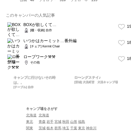
このキャンパーの人気記事
BOXが欲しくて…
1
[棚・収納] 自作
いつかはカーミット…番外編
1
[チェア] Kermit Chair
ロープワーク⚒⚒
1
その他
キャンプに行けないその時
ロ〜ングステイ♪
は。。
[茨城] 大洗町営 大洗キャンプ場
[テーブル] 自作
キャンプ場をさがす
北海道
北海道
東北
青森
岩手
宮城
秋田
山形
福島
関東
茨城
栃木
群馬
埼玉
千葉
東京
神奈川