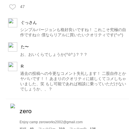
47
ぐっさん
シンプルバージョンも格好良いですね！ これこそ究極の自
作ですね☆ 僕ならリアルに買いたいクオリティです(^○^)
た〜
お、おいくらでしょうか(꒪ȏ꒪;)？？？
R
過去の投稿への今更なコメント失礼します！ 二股自作とか
ヤバいです！！ あまりのクオリティに嬉しくてコメしちゃ
いました、笑 もし可能であれば相談に乗っていただけない
でしょうか、、？
zero
Enjoy camp zeroworks2002@gmail.com
投稿
40
フォロワー
310
フォロー中
135