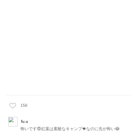
156
fu.u
怖いです😨紅葉は素敵なキャンプ🍁なのに先が怖い😂