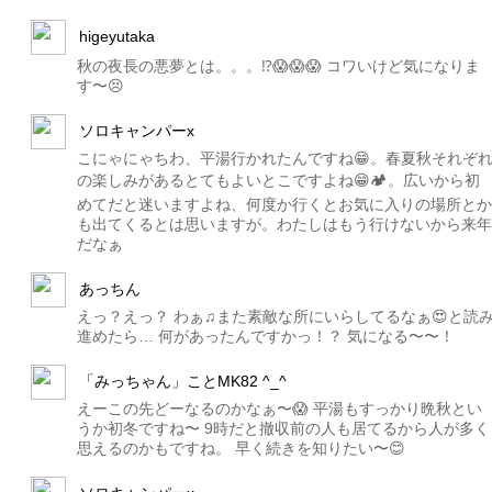
higeyutaka
秋の夜長の悪夢とは。。。⁉️😱😱😱 コワいけど気になりま
す〜😣
ソロキャンパーx
こにゃにゃちわ、平湯行かれたんですね😁。春夏秋それぞ
の楽しみがあるとてもよいとこですよね😁🏕。広いから初
めてだと迷いますよね、何度か行くとお気に入りの場所とか
も出てくるとは思いますが。わたしはもう行けないから来年
だなぁ
あっちん
えっ？えっ？ わぁ♫また素敵な所にいらしてるなぁ😍と読
進めたら… 何があったんですかっ！？ 気になる〜〜！
「みっちゃん」ことMK82 ^_^
えーこの先どーなるのかなぁ〜😱 平湯もすっかり晩秋とい
うか初冬ですね〜 9時だと撤収前の人も居てるから人が多く
思えるのかもですね。 早く続きを知りたい〜😊