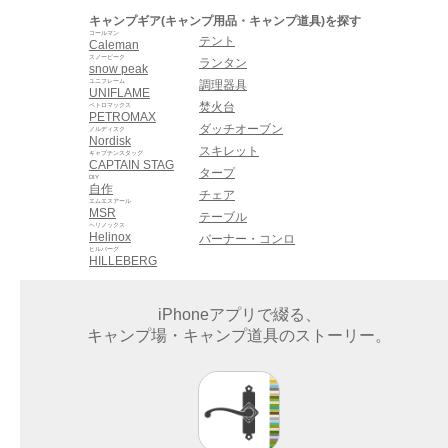
キャンプギア(キャンプ用品・キャンプ道具)を探す
コールマン
テント
Caleman
スノーピーク
ランタン
snow peak
ユニフレーム
調理器具
UNIFLAME
焚火台
ペトロマックス
PETROMAX
ダッチオーブン
ノルディスク
Nordisk
スキレット
キャプテンスタッグ
CAPTAIN STAG
タープ
DIY
自作
チェア
エムエスアール
MSR
テーブル
ヘリノックス
Helinox
バーナー・コンロ
ヒルバーグ
HILLEBERG
iPhoneアプリで綴る、
キャンプ場・キャンプ道具のストーリー。