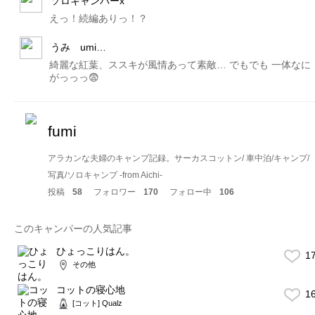
ソロキャンパーx
えっ！続編ありっ！？
うみ umi…
綺麗な紅葉、ススキが風情あって素敵… でもでも 一体なに
がっっっ😨
fumi
アラカンな夫婦のキャンプ記録。サーカスコットン/ 車中泊/キャンプ/
写真/ソロキャンプ -from Aichi-
投稿
58
フォロワー
170
フォロー中
106
このキャンパーの人気記事
ひょっこりはん。
1
その他
コットの寝心地
1
[コット] Qualz