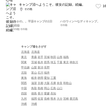
キャンプ沼へようこそ。彼女の記録。続編。
1
その他
まさかの。。平湯キャンプの1日
ハロウィン〜なディキャンプ。
目続編
その他
[その他] その他
キャンプ場をさがす
北海道
北海道
東北
青森
岩手
宮城
秋田
山形
福島
関東
茨城
栃木
群馬
埼玉
千葉
東京
神奈川
甲信越
山梨
新潟
長野
北陸
富山
石川
福井
東海
岐阜
静岡
愛知
三重
関西
滋賀
京都
大阪
兵庫
奈良
和歌山
中国
鳥取
島根
岡山
広島
山口
四国
徳島
香川
愛媛
高知
九州
福岡
佐賀
長崎
熊本
大分
宮崎
鹿児島
沖縄
沖縄