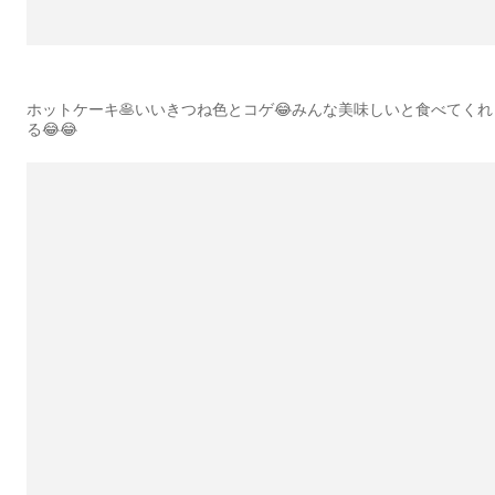
ホットケーキ🥞いいきつね色とコゲ😂みんな美味しいと食べてくれ
る😂😂