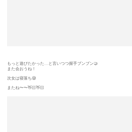
もっと遊びたかった…と言いつつ握手ブンブン🤝
また会おうね！
次女は寝落ち😪
またね〜〜👋🏻👋🏻