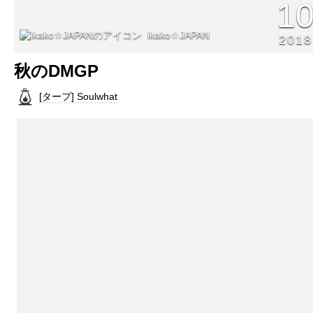
1
ikako☆JAPAN
2018
秋のDMGP
[タープ] Soulwhat