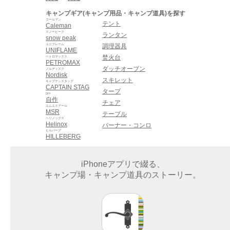
キャンプギア(キャンプ用品・キャンプ道具)を探す
コールマン
テント
Caleman
スノーピーク
ランタン
snow peak
ユニフレーム
調理器具
UNIFLAME
焚火台
ペトロマックス
PETROMAX
ダッチオーブン
ノルディスク
Nordisk
スキレット
キャプテンスタッグ
CAPTAIN STAG
タープ
DIY
自作
チェア
エムエスアール
MSR
テーブル
ヘリノックス
Helinox
バーナー・コンロ
ヒルバーグ
HILLEBERG
iPhoneアプリで綴る、
キャンプ場・キャンプ道具のストーリー。