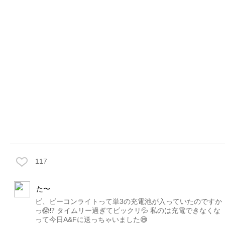
117
た〜
ビ、ビーコンライトって単3の充電池が入っていたのですか
っ😱⁉️ タイムリー過ぎてビックリ💦 私のは充電できなくな
って今日A&Fに送っちゃいました😅