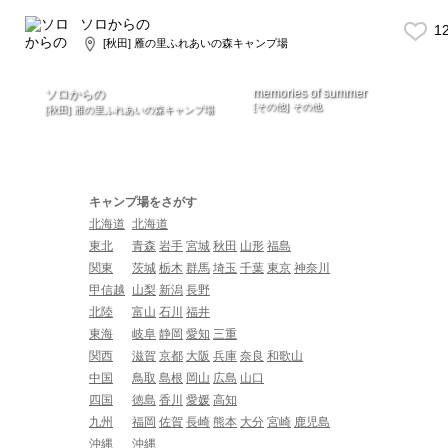
ソロからの
1
[秋田] 雁の里ふれあいの森キャンプ場
memories of summer
ソロからの
[その他] その他
[秋田] 雁の里ふれあいの森キャンプ場
キャンプ場をさがす
北海道
北海道
東北
青森
岩手
宮城
秋田
山形
福島
関東
茨城
栃木
群馬
埼玉
千葉
東京
神奈川
甲信越
山梨
新潟
長野
北陸
富山
石川
福井
東海
岐阜
静岡
愛知
三重
関西
滋賀
京都
大阪
兵庫
奈良
和歌山
中国
鳥取
島根
岡山
広島
山口
四国
徳島
香川
愛媛
高知
九州
福岡
佐賀
長崎
熊本
大分
宮崎
鹿児島
沖縄
沖縄