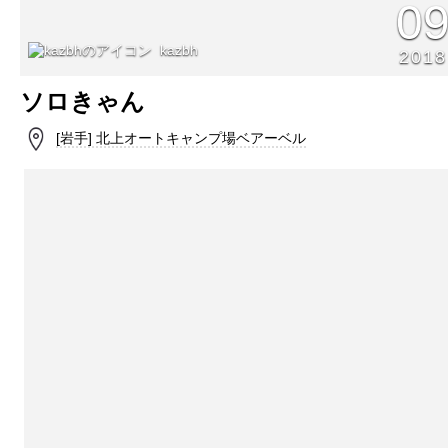
0
kazbh
2018
ソロきゃん
[岩手] 北上オートキャンプ場ベアーベル