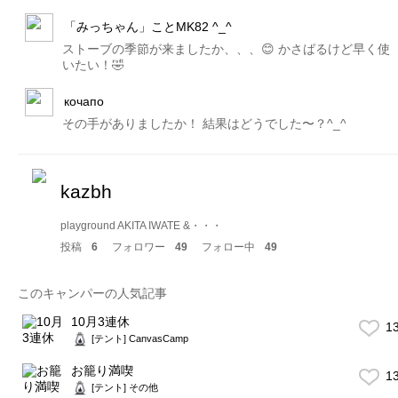
「みっちゃん」ことMK82 ^_^
ストーブの季節が来ましたか、、、😊 かさばるけど早く使
いたい！🤣
кочапо
その手がありましたか！ 結果はどうでした〜？^_^
kazbh
playground AKITA IWATE &・・・
投稿
6
フォロワー
49
フォロー中
49
このキャンパーの人気記事
10月3連休
1
[テント] CanvasCamp
お籠り満喫
1
[テント] その他