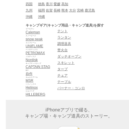
四国
徳島
香川
愛媛
高知
九州
福岡
佐賀
長崎
熊本
大分
宮崎
鹿児島
沖縄
沖縄
キャンプギア(キャンプ用品・キャンプ道具)を探す
コールマン
テント
Caleman
スノーピーク
ランタン
snow peak
ユニフレーム
調理器具
UNIFLAME
焚火台
ペトロマックス
PETROMAX
ダッチオーブン
ノルディスク
Nordisk
スキレット
キャプテンスタッグ
CAPTAIN STAG
タープ
DIY
自作
チェア
エムエスアール
MSR
テーブル
ヘリノックス
Helinox
バーナー・コンロ
ヒルバーグ
HILLEBERG
iPhoneアプリで綴る、
キャンプ場・キャンプ道具のストーリー。