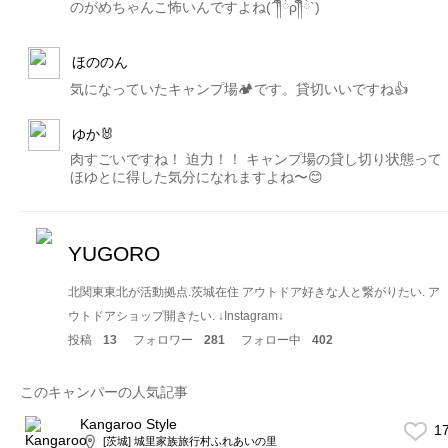
のがめちゃんこ怖いんですよね(´༎ຶོρ༎ຶོ`)
ほののん
気になっていたキャンプ場🏕です。貸切いいですね👍
ゆか🐰
肉すごいですね！ 迫力！！ キャンプ場の貸し切り状態って
ほゆとに得した気分になれますよね〜😊
YUGORO
北関東東北が活動拠点.茨城在住 アウトドア好きな人と繋がりたい. ア
ウトドアショップ開きたい. ↓Instagram↓
投稿
13
フォロワー
281
フォロー中
402
このキャンパーの人気記事
Kangaroo Style
1
[茨城] 城里家族旅行村ふれあいの里