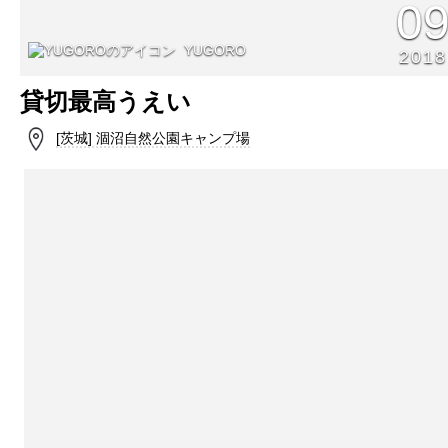
0
YUGORO
2018
貸切最高うえい
[茨城] 涸沼自然公園キャンプ場