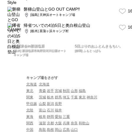
磐梯山登山とGO OUT CAMP‼︎
1
[福島] 天神浜オートキャンプ場
帰省ついでの4泊5日と奥白根山登山
1
[栃木] 菖蒲ヶ浜キャンプ村
北関東会in那須塩原
5日ぶりのおふとんきもちい。
[栃木] 那須塩原市鳥野目河川公園オート
[静岡] ふもとっぱら
キャンプ場
キャンプ場をさがす
北海道
北海道
東北
青森
岩手
宮城
秋田
山形
福島
関東
茨城
栃木
群馬
埼玉
千葉
東京
神奈川
甲信越
山梨
新潟
長野
北陸
富山
石川
福井
東海
岐阜
静岡
愛知
三重
関西
滋賀
京都
大阪
兵庫
奈良
和歌山
中国
鳥取
島根
岡山
広島
山口