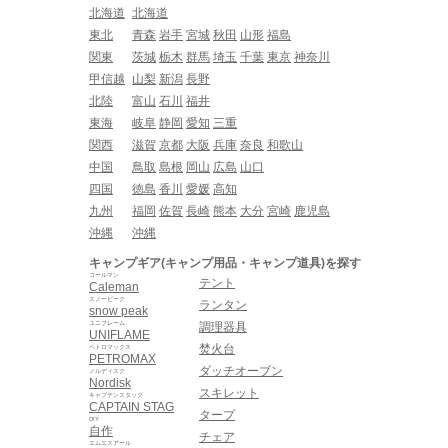
北海道
北海道
東北
青森
岩手
宮城
秋田
山形
福島
関東
茨城
栃木
群馬
埼玉
千葉
東京
神奈川
甲信越
山梨
新潟
長野
北陸
富山
石川
福井
東海
岐阜
静岡
愛知
三重
関西
滋賀
京都
大阪
兵庫
奈良
和歌山
中国
鳥取
島根
岡山
広島
山口
四国
徳島
香川
愛媛
高知
九州
福岡
佐賀
長崎
熊本
大分
宮崎
鹿児島
沖縄
沖縄
キャンプギア(キャンプ用品・キャンプ道具)を探す
コールマン
テント
Caleman
スノーピーク
ランタン
snow peak
ユニフレーム
調理器具
UNIFLAME
焚火台
ペトロマックス
PETROMAX
ダッチオーブン
ノルディスク
Nordisk
スキレット
キャプテンスタッグ
CAPTAIN STAG
タープ
DIY
自作
チェア
エムエスアール