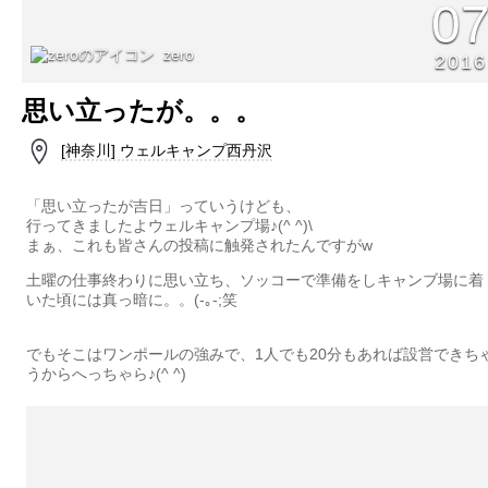
0
zero
2016
思い立ったが。。。
[神奈川] ウェルキャンプ西丹沢
「思い立ったが吉日」っていうけども、
行ってきましたよウェルキャンプ場♪(^ ^)\
まぁ、これも皆さんの投稿に触発されたんですがw
土曜の仕事終わりに思い立ち、ソッコーで準備をしキャンブ場に着
いた頃には真っ暗に。。(-｡-;笑
でもそこはワンポールの強みで、1人でも20分もあれば設営できち
うからへっちゃら♪(^ ^)