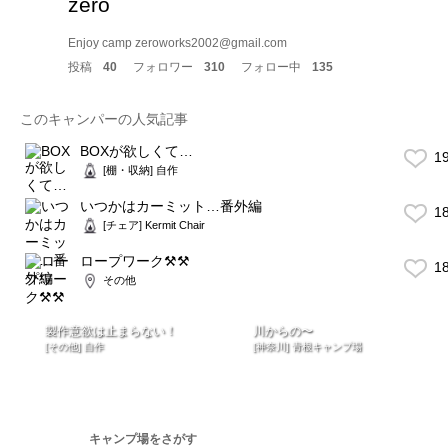
zero
Enjoy camp zeroworks2002@gmail.com
投稿
40
フォロワー
310
フォロー中
135
このキャンパーの人気記事
BOXが欲しくて…
1
[棚・収納] 自作
いつかはカーミット…番外編
1
[チェア] Kermit Chair
ロープワーク⚒⚒
1
その他
製作意欲は止まらない！
川からの〜
[その他] 自作
[神奈川] 青根キャンプ場
キャンプ場をさがす