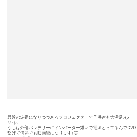
最近の定番になりつつあるプロジェクターで子供達も大満足♪(σ･
∀･)σ
うちは外部バッテリーにインバーター繋いで電源とってるんでDVD
繋げて何処でも映画館になります♪笑