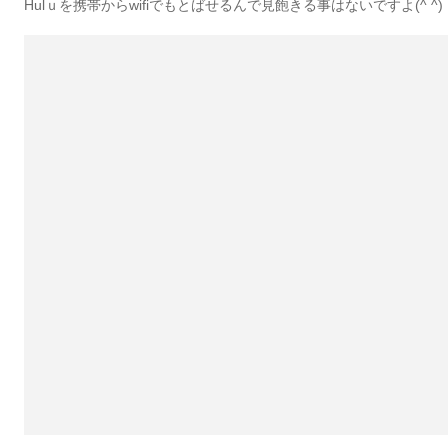
Hulｕを携帯からwifiでもとばせるんで見飽きる事はないですよ(^ ^)