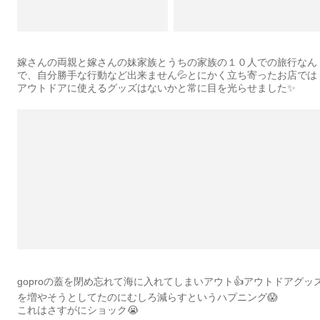
嫁さんの両親と嫁さんの妹家族とうちの家族の１０人での旅行なん
で、自分勝手な行動など出来ません💦とにかく立ち寄ったお店では
アウトドアに使えるグッズはないかと常に目を光らせました✨
goproの蓋を閉め忘れて海に入れてしまいアウト👍アウトドアグッ
を増やそうとしてたのにむしろ減らすというハプニング😱
これはさすがにショック😭