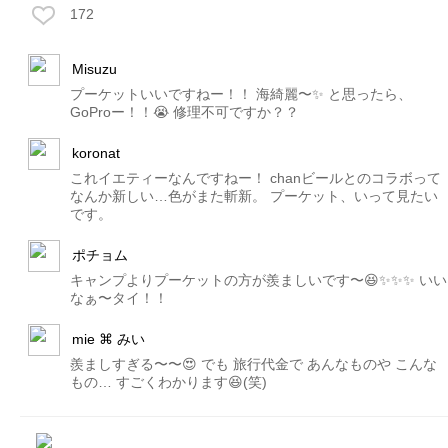
172
Misuzu
プーケットいいですねー！！ 海綺麗〜✨ と思ったら、
GoProー！！😭 修理不可ですか？？
koronat
これイエティーなんですねー！ chanビールとのコラボって
なんか新しい…色がまた斬新。 プーケット、いって見たい
です。
ポチョム
キャンプよりプーケットの方が羨ましいです〜😆✨✨✨ いい
なぁ〜タイ！！
mie ⌘ みい
羨ましすぎる〜〜😍 でも 旅行代金で あんなものや こんな
もの… すごくわかります😆(笑)