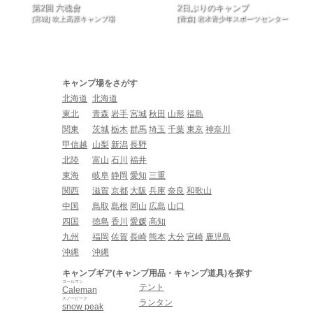
第2回 六魂會
2日ぶりのキャンプ
[宮城] 吹上高原キャンプ場
[青森] 岩木青少年スポーツセンター
キャンプ場をさがす
北海道
北海道
東北
青森
岩手
宮城
秋田
山形
福島
関東
茨城
栃木
群馬
埼玉
千葉
東京
神奈川
甲信越
山梨
新潟
長野
北陸
富山
石川
福井
東海
岐阜
静岡
愛知
三重
関西
滋賀
京都
大阪
兵庫
奈良
和歌山
中国
鳥取
島根
岡山
広島
山口
四国
徳島
香川
愛媛
高知
九州
福岡
佐賀
長崎
熊本
大分
宮崎
鹿児島
沖縄
沖縄
キャンプギア(キャンプ用品・キャンプ道具)を探す
コールマン
テント
Caleman
スノーピーク
ランタン
snow peak