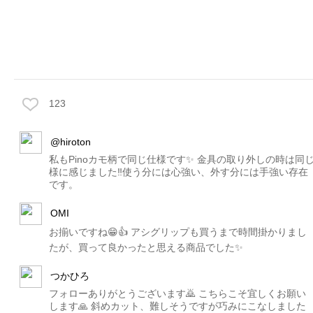
123
@hiroton
私もPinoカモ柄で同じ仕様です✨ 金具の取り外しの時は同
様に感じました‼️使う分には心強い、外す分には手強い存在
です。
OMI
お揃いですね😁👍 アシグリップも買うまで時間掛かりまし
たが、買って良かったと思える商品でした✨
つかひろ
フォローありがとうございます🙇 こちらこそ宜しくお願い
します🙏 斜めカット、難しそうですが巧みにこなしました