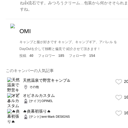
ね👍流石です。みつろうクリーム…包装から何かそそられま
すね。
OMI
キャンプと服が好きです キャンプ、キャンプギア、アパレル を
DayOutを介して独断と偏見で 紹介させて頂きます！
投稿
40
フォロワー
185
フォロー中
154
このキャンパーの人気記事
天然温泉で野営キャンプ♨️
2
その他
オピネルカスタム
1
[ナイフ] OPINEL
🔥炎幕初張り🔥
1
[テント] tent-Mark DESIGNS