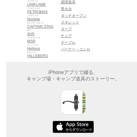
ユニフレーム
調理器具
UNIFLAME
焚火台
ペトロマックス
PETROMAX
ダッチオーブン
ノルディスク
Nordisk
スキレット
キャプテンスタッグ
CAPTAIN STAG
タープ
DIY
自作
チェア
エムエスアール
MSR
テーブル
ヘリノックス
Helinox
バーナー・コンロ
ヒルバーグ
HILLEBERG
iPhoneアプリで綴る、
キャンプ場・キャンプ道具のストーリー。