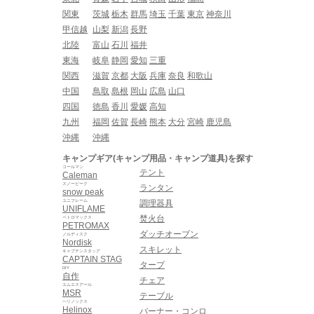
関東
茨城
栃木
群馬
埼玉
千葉
東京
神奈川
甲信越
山梨
新潟
長野
北陸
富山
石川
福井
東海
岐阜
静岡
愛知
三重
関西
滋賀
京都
大阪
兵庫
奈良
和歌山
中国
鳥取
島根
岡山
広島
山口
四国
徳島
香川
愛媛
高知
九州
福岡
佐賀
長崎
熊本
大分
宮崎
鹿児島
沖縄
沖縄
キャンプギア(キャンプ用品・キャンプ道具)を探す
コールマン
テント
Caleman
スノーピーク
ランタン
snow peak
ユニフレーム
調理器具
UNIFLAME
焚火台
ペトロマックス
PETROMAX
ダッチオーブン
ノルディスク
Nordisk
スキレット
キャプテンスタッグ
CAPTAIN STAG
タープ
DIY
自作
チェア
エムエスアール
MSR
テーブル
ヘリノックス
Helinox
バーナー・コンロ