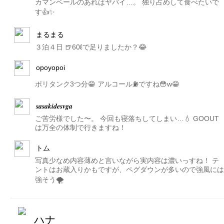
カマンベールのあれはヤバイ…。 独り占めして食べたいで
す👍✨
まるまる
３泊４日 🍺60ℓで足りましたか？😂
opoyopoi
ポリタンク3つ分😁 アルコール⛽️ですね😳w😁
𝒔𝒂𝒔𝒂𝒌𝒊𝒅𝒆𝒔𝒗𝒈𝒂
ご苦労様でした〜。 今回も寝落ちしてしまい…💧 GOOUT
は万全の体制で行きますね！
トム
写真少なめ内容薄めと言いながら実内容は濃いっすね！ テ
ントはお蔵入りかもですが、ペグダウンが多いので強風には
強そう🌪
ハナ