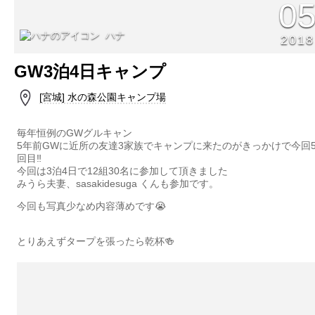
0
ハナ
2018
GW3泊4日キャンプ
[宮城] 水の森公園キャンプ場
毎年恒例のGWグルキャン
5年前GWに近所の友達3家族でキャンプに来たのがきっかけで今回
回目‼︎
今回は3泊4日で12組30名に参加して頂きました
みうら夫妻、sasakidesuga くんも参加です。
今回も写真少なめ内容薄めです😭
とりあえずタープを張ったら乾杯🍻