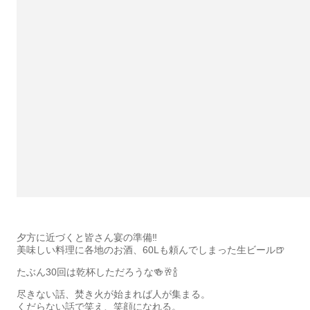
夕方に近づくと皆さん宴の準備‼︎
美味しい料理に各地のお酒、60Lも頼んでしまった生ビール🍺
たぶん30回は乾杯しただろうな🍻🥂🍾
尽きない話、焚き火が始まれば人が集まる。
くだらない話で笑え、笑顔になれる。