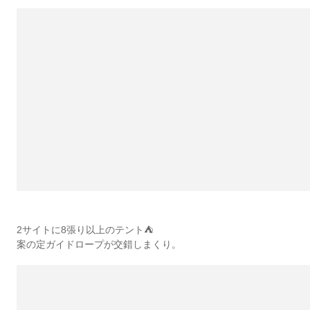
2サイトに8張り以上のテント⛺️
案の定ガイドロープが交錯しまくり。