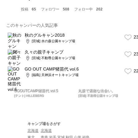
投稿
65
フォロワー
508
フォロー中
202
このキャンパーの人気記事
秋のグルキャン2018
2
[宮城] 水の森公園キャンプ場
久々の親子キャンプ
2
[宮城] 不動尊公園キャンプ場
GO OUT CAMP猪苗代 vol.6
2
[福島] 天神浜オートキャンプ場
GOOUTCAMP猪苗代 vol.5
丸森で素敵な出会い。
[テント] HILLEBERG
[宮城] 不動尊公園キャンプ場
キャンプ場をさがす
北海道
北海道
東北
青森
岩手
宮城
秋田
山形
福島