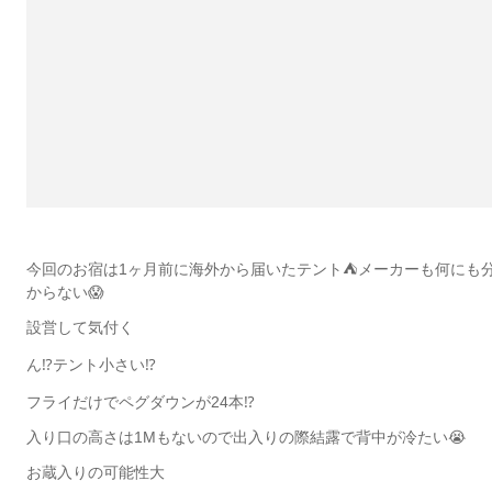
今回のお宿は1ヶ月前に海外から届いたテント⛺️メーカーも何にも
からない😱
設営して気付く
ん⁉️テント小さい⁉️
フライだけでペグダウンが24本⁉️
入り口の高さは1Mもないので出入りの際結露で背中が冷たい😭
お蔵入りの可能性大