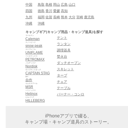
中国
鳥取
島根
岡山
広島
山口
四国
徳島
香川
愛媛
高知
九州
福岡
佐賀
長崎
熊本
大分
宮崎
鹿児島
沖縄
沖縄
キャンプギア(キャンプ用品・キャンプ道具)を探す
コールマン
テント
Caleman
スノーピーク
ランタン
snow peak
ユニフレーム
調理器具
UNIFLAME
焚火台
ペトロマックス
PETROMAX
ダッチオーブン
ノルディスク
Nordisk
スキレット
キャプテンスタッグ
CAPTAIN STAG
タープ
DIY
自作
チェア
エムエスアール
MSR
テーブル
ヘリノックス
Helinox
バーナー・コンロ
ヒルバーグ
HILLEBERG
iPhoneアプリで綴る、
キャンプ場・キャンプ道具のストーリー。