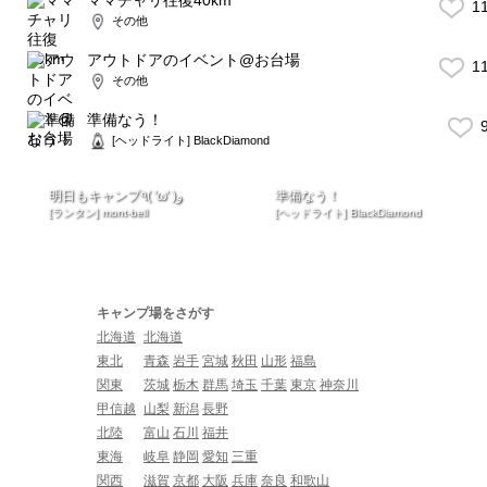
1
その他
アウトドアのイベント@お台場
1
その他
準備なう！
9
[ヘッドライト] BlackDiamond
明日もキャンプ٩( 'ω' )و
準備なう！
[ランタン] mont-bell
[ヘッドライト] BlackDiamond
キャンプ場をさがす
北海道
北海道
東北
青森
岩手
宮城
秋田
山形
福島
関東
茨城
栃木
群馬
埼玉
千葉
東京
神奈川
甲信越
山梨
新潟
長野
北陸
富山
石川
福井
東海
岐阜
静岡
愛知
三重
関西
滋賀
京都
大阪
兵庫
奈良
和歌山