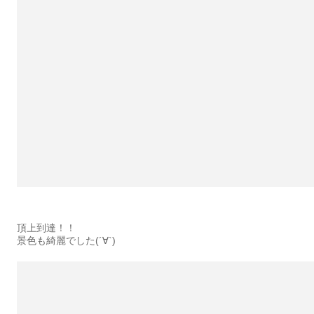
頂上到達！！
景色も綺麗でした(´∀`)