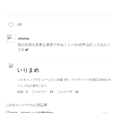
89
shoma
登山日和の見事な展望ですね！ いつか武甲山行ってみたい
です🏕
いりまめ
ソロキャンプデビューしたい18歲 4月、ママチャリで往復112kmのキ
ャンプを計画中( ˘ω˘ )
投稿
5
フォロワー
22
フォロー中
10
このキャンパーの人気記事
ママチャリ往復40km